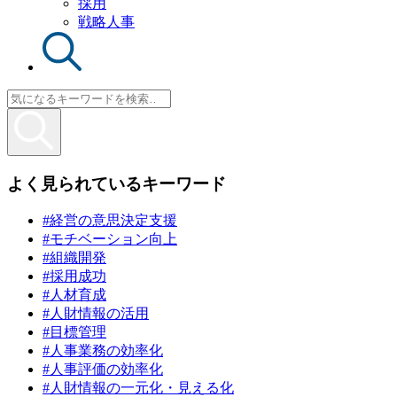
採用
戦略人事
よく見られているキーワード
#経営の意思決定支援
#モチベーション向上
#組織開発
#採用成功
#人材育成
#人財情報の活用
#目標管理
#人事業務の効率化
#人事評価の効率化
#人財情報の一元化・見える化