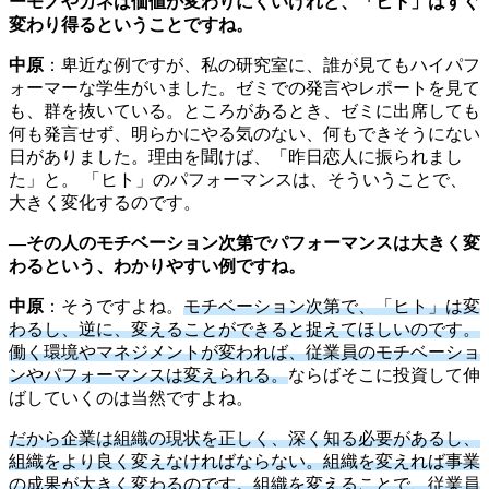
ーモノやカネは価値が変わりにくいけれど、「ヒト」はすぐ
変わり得るということですね。
中原
：卑近な例ですが、私の研究室に、誰が見てもハイパフ
ォーマーな学生がいました。ゼミでの発言やレポートを見て
も、群を抜いている。ところがあるとき、ゼミに出席しても
何も発言せず、明らかにやる気のない、何もできそうにない
日がありました。理由を聞けば、「昨日恋人に振られまし
た」と。 「ヒト」のパフォーマンスは、そういうことで、
大きく変化するのです。
―その人のモチベーション次第でパフォーマンスは大きく変
わるという、わかりやすい例ですね。
中原
：そうですよね。
モチベーション次第で、「ヒト」は変
わるし、逆に、変えることができると捉えてほしいのです。
働く環境やマネジメントが変われば、従業員のモチベーショ
ンやパフォーマンスは変えられる。
ならばそこに投資して伸
ばしていくのは当然ですよね。
だから企業は組織の現状を正しく、深く知る必要があるし、
組織をより良く変えなければならない。組織を変えれば事業
の成果が大きく変わるのです。組織を変えることで、従業員