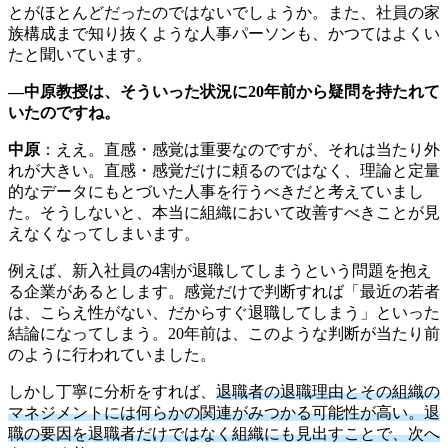
とがほとんどだったのではないでしょうか。また、社員の家
族構成まで知り抜くような人事パーソンも、かつてはよくい
たと聞いています。
―中原教授は、そういった状況に20年前から疑問を持たれて
いたのですね。
中原
：ええ。直感・感覚は重要なのですが、それは当たり外
れが大きい。直感・感覚だけに頼るのではなく、理論と定量
的なデータにもとづいた人事を行うべきだと考えていまし
た。そうしないと、本当に組織において改善すべきことが見
えなくなってしまいます。
例えば、新入社員の4割が退職してしまうという問題を抱え
る企業があるとします。感覚だけで判断すれば「最近の若者
は、こらえ性がない、だからすぐ退職してしまう」といった
結論になってしまう。20年前は、このような判断が当たり前
のように行われていました。
しかし丁寧に分析をすれば、
退職者の退職理由とその組織の
マネジメントには何らかの関連がみつかる可能性が高い。退
職の要因を退職者だけではなく組織にも見出すことで、次へ