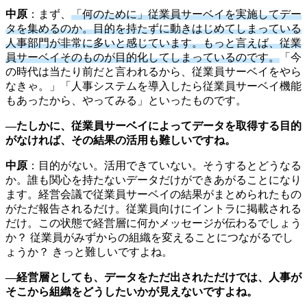
中原
：まず、
「何のために」従業員サーベイを実施してデー
タを集めるのか。目的を持たずに動きはじめてしまっている
人事部門が非常に多いと感じています。もっと言えば、従業
員サーベイそのものが目的化してしまっているのです。
「今
の時代は当たり前だと言われるから、従業員サーベイをやら
なきゃ。」「人事システムを導入したら従業員サーベイ機能
もあったから、やってみる」といったものです。
―たしかに、従業員サーベイによってデータを取得する目的
がなければ、その結果の活用も難しいですね。
中原
：目的がない。活用できていない。そうするとどうなる
か。誰も関心を持たないデータだけができあがることになり
ます。経営会議で従業員サーベイの結果がまとめられたもの
がただ報告されるだけ。従業員向けにイントラに掲載される
だけ。この状態で経営層に何かメッセージが伝わるでしょう
か？ 従業員がみずからの組織を変えることにつながるでし
ょうか？ きっと難しいですよね。
―経営層としても、データをただ出されただけでは、人事が
そこから組織をどうしたいかが見えないですよね。