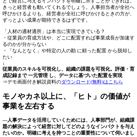
とで経営に与えるインパクトを明確に示すことができれば、
きっと経営者も動いてくれるでしょう。人事担当者が全社へ
呼びかけるよりも、経営者が全社に呼びかけるときの方が、
ずっとよい成果が期待できるはずです。
「人材の適材適所」は本当に実現できている？
・従業員の育成方法や、どこに配置すれば事業成長が加速す
るのかが分からない
・「なんとなく」や特定の人の勘 に頼った配置 から脱却し
たい
↓
従業員のスキルを可視化し、組織の課題を可視化。評価・育
成記録まで 一元管理 し、データに基づいた配置を実現
⇒デモ画面付き解説資料の
ダウンロード(無料)はこちら
モノやカネ以上に、「ヒト」の価値が
事業を左右する
―人事データを活用していくためには、人事部門が、組織課
題の解決によって経営に対してどのようなインパクトを与え
たいのか。明確に考えを持つことの重要性について伺いまし