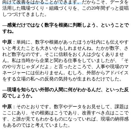
向けて改善をはかることができます。
だからこそ、データを
活用した職場づくり・組織づくりを、この20年間ずっと提唱
しつづけてきました。
―感覚だけではなく数字を根拠に判断しよう、ということで
すね。
中原
：単純に、数字や根拠があったほうが社内にも伝えやす
いと考えたことも大きいかもしれませんね。たかが数字、さ
れど数字なのです。そこに信頼をおく人は少なくありませ
ん。私は当時から企業と関わる仕事をしていましたが、「そ
のやり方じゃダメだよ」と言ったところで、人事や現場のマ
ネージャーには伝わりません。むしろ、外部からアドバイス
をする立場の私への反発の気持ちが生まれるだけでした。
―現場を知らない外部の人間に何がわかるんだ、といった反
応でしょうか。
中原
：そのとおりです。数字やデータをお見せして、課題は
ここにあり、その根拠はこうであり、改善すべき点はここで
す、と誰が見てもわかるものになっていれば、現場の納得感
もあるのではと考えていました。