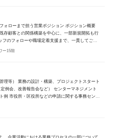
 ・スタッフの初出社・職場見学への同行 フォロー
ンで得られること ・法人営業の実務経験と提案力の
方と信頼関係を築くコミュニケーション力 ・担当領
フォローまで担う営業ポジション ポジション概要
ントや人事・コーディネート職へのキャリア展開の可
 既存顧客との関係構築を中心に、一部新規開拓も行
将来的には、ご本人の希望や適性に応じて、管理部門
ッフのフォローや職場定着支援まで、一貫してご対
ト取得、訪問 ・採用計画や欠員状況のヒアリング ・
ワー15階
更新や延長交渉、終了予定スタッフへの再提案 社内
 ・スタッフの初出社・職場見学への同行 フォロー
ンで得られること ・法人営業の実務経験と提案力の
方と信頼関係を築くコミュニケーション力 ・担当領
管理等） 業務の設計・構築、プロジェクトスタート
ントや人事・コーディネート職へのキャリア展開の可
（定例会、改善報告会など） センターマネジメント
将来的には、ご本人の希望や適性に応じて、管理部門
ト例 市役所・区役所などの申請に関する事務センタ
公団関連 ◎公共サービス系事務センターのほか、民
ーム・組織構成 ●20代～30代の若手社員が中心と
 ●業界・業種未経験からのスタート多数！ 中途入
内容：国内営業（変更の範囲：会社の定める業務）
す。 企業活動における業務プロセスの一部について