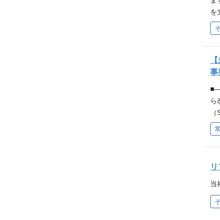
ま
を
し
整
用
B
【
営
事
て
■
験
ら
だ
（
営
り
ー
勤
働
リ
り
件
当
間
「
・