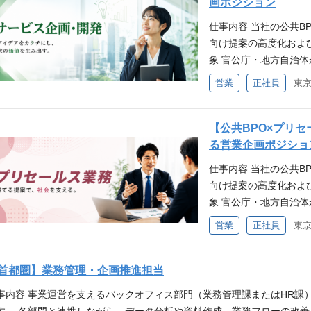
模の大型案件まで幅広
画ポジション
タ化する技術 ※②大
ーネット・IT（Saa
援ではなく、BPO運用設
作れるAI ② サービス
仕事内容 当社の公共B
等々)の拡販営業 〇環
件の受注確度向上を目指
域における差別化戦略
向け提案の高度化およ
の飛び込み訪問営業 〇
タ化技術）などの新し
ラビリティを踏まえた収
象 官公庁・地方自治体
コール営業 〇ウォー
化や業務改善の企画・
よび提案支援 ・自治
規模: 100-300名
育商材の飛び込み訪問
営業
正社員
部門と連携しながら、
計・ブラッシュアップ
共BPO領域において
スにて獲得営業経験を
ポジションです。 営
整 この仕事の特徴・
業開発を担っていただき
をご提案致します。 
ながら、受注前の上流工
提案段階から事業設計
スの価値向上に向けて
【公共BPO×プリ
解決型営業をしている
×DX提案の設計 ・A
創る」ポジション 営
ルの企画・標準化にも
る営業企画ポジショ
る ・ルーティン化し
・業務プロセス設計（
れる AI／DX活用を
業・運用・採用・シス
な案件に挑戦したい 
した運用設計 ・収益
仕事内容 当社の公共B
える公共案件に関与できる
戦略を形にしていくポ
がある方 ・企画提案
識：紙や画像の文字を
向け提案の高度化およ
／IT業界いずれかのご経
ながら、公共BPO案
アップの機会が少ない
を理解し、考えて、文章
象 官公庁・地方自治体
werPointを用いた
す。 営業・運用・採
係や大規模案件に携わ
よる提案支援や、提案
規模: 100-300名
プリセールス経験 業務
営業
正社員
前の上流工程に関与いた
伸びしろや社会的意義
いただく可能性があり
共BPO領域において
験 AI／OCR／RPA
における差別化戦略の
ュニケーション能力が
大型公共案件に携われ
案支援を担っていただ
是非お越し頂きたい！
ティを踏まえた収益モデ
りから言われてやるよ
ではなく「勝てる提案
千万〜数億円規模の大
首都圏】業務管理・企画推進担当
善・上流工程に興味が
件・状況によっては、
出来る方が活躍しやすい
横断した上流工程に携わ
関与いただきます。 
社会課題解決に興味が
計・提案支援に関与い
事内容 事業運営を支えるバックオフィス部門（業務管理課またはHR課
度、座学で会社・業界
れる 社会インフラを支
案書設計、要件整理な
ポート体制 入社後 
万〜数億円規模の大型