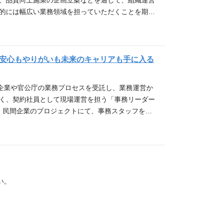
善、品質向上施策の企画立案などを通じて、組織運営
の営業の流れや手法理解をします。 担当エリアが決
コンサルいずれかの経験 業務設計または業務改善経験 資
な業務内容 営業部門と連携しながら、公共BPO案件
ます。 ▼ 慣れてきたら 業務設計やサービス企
はなく「勝てる提案を創る」ポジション 営業・運用・
来的には幅広い業務領域を担っていただくことを期待
ートです。 定期的な勉強会・営業ツール・用語集な
owerPoint） 社内外との調整経験 【歓迎条件】 DX
ビス企画を担うポジションです。 営業・運用・採
、上流工程を中心にご担当いただきます。 ▼ 将来的
た上流工程に携われる AI／DX活用を含めた次世代
会議資料・報告資料・提案資料の作成 業務フローの
りの先輩社員がサポートします。
RPA知見 自治体向け業務経験 【こういう方に是非お
複数部門を横断しながら、受注前の上流工程に関与
画や大型公共案件の中核メンバーとしての活躍を期待
 社会インフラを支える公共案件に関与できる 応募条
ルール整備 ISO、PMS、ISMS等の認証維持・運
題を構造化して考えることが得意な方 企画・改善・上
同行および提案支援 自治体ヒアリング内容の整理／構
O／事業企画／営業企画／コンサル経験 企画立案また
関係部署との調整業務 ※ご経験をお持ちの方には、
 営業だけでなく事業づくりにも関わりたい方 社会課
／ブラッシュアップ 要件定義整理 システムベンダ
験（Excel／PowerPoint） 部門横断の調整経験
性があります。 ポジションの魅力 企画、分析、運
！安心もやりがいも未来のキャリアも手に入る
 部門横断でコミュニケーションを取れる方 サポート
 案件・状況によっては、ご経験や志向に応じて、D
ビス開発経験 収益モデル設計経験 公共領域経験 DX
運営全体に関わることができる ご経験や適性に応じ
既存案件や提案内容を理解しながら、営業同行や提案支
や新サービス企画など、より上流の企画業務にも携わ
方に是非お越し頂きたい！】 課題を構造化して考える
る環境 入社後について 入社時点ですべての業務経
 ▼ 慣れてきたら 業務設計やサービス企画、提案
この仕事の特徴・魅力 数千万〜数億円規模の大型公共
、企業や官公庁の業務プロセスを受託し、業務運営か
・改善・上流工程に興味がある方 営業だけでなく事業
る領域からスタートし、徐々に担当範囲を広げていた
を中心にご担当いただきます。 ▼ 将来的には 新
段階から事業設計に関与できる 「売る営業」ではなく
なく、契約社員として現場運営を担う「事務リーダー
方 社会課題解決に興味がある方 部門横断でコミュニ
、データ分析など幅広い業務を経験しながら、事業運
公共案件の中核メンバーとしての活躍を期待してい
ポジション 営業・運用・採用・システムを横断した
体、民間企業のプロジェクトにて、事務スタッフを取
サポート体制 入社後 まずは既存案件や提案内容を
I／DX活用を含めた次世代BPOモデルに携われる 社
解しながら、スタッフ管理や業務改善、進捗コントロ
行や提案支援からスタートします。 ▼ 慣れてきたら
案件に関与できる 応募条件 【必須条件】 プリセ
きます。 具体的には ・スタッフの指導、育成 ・
画、提案骨子設計など、上流工程を中心にご担当い
r／BPO経験 提案書作成経験 要件整理経験 社内外
善 ・クライアントとの報告連携 など 市役所などで
的には 新規サービス企画や大型公共案件の中核メン
 自治体向け提案経験 ベンダーコントロール経験 業
ります。チームをまとめたり業務フローを改善した
待しています。
【こういう方に是非お越し頂きたい！】 課題を構造化
あたり10～15名程度のスタッフ管理を担当 ・案
な方 企画・改善・上流工程に興味がある方 営業だけ
0時間程度の残業が発生する場合あり（みなし45時
い。
関わりたい方 社会課題解決に興味がある方 部門横断
ーティン業務より、改善や調整業務が多い環境です
取れる方 サポート体制 入社後 まずは既存案件や
トに挑戦したい方に向いています。 こんな方を歓迎
ら、営業同行や提案支援からスタートします。 ▼ 慣
た経験を活かしたい方 ・ルーティンワークより改善