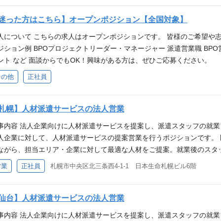
れてきたら 業務設計
調整業務が得意な方 ・一定の業務負荷の中でも、優先順位をつけて対応
迷った方はこちら】オープンポジション【全国対象】
にご担当いただきます。
ロジェクト例 ・市役所・区役所などの申請に関する事務センター ・マ
の中核メンバーとして
センター ・公社・公団関連 ◎公共サービス系事務センターのほか、民
人について こちらの求人はオープンポジションです。 皆様のご希望や
が控えています。 チーム・組織構成 ●20代～40代の社員が中心となっ
ジション例 BPOプロジェクトリーダー・マネージャー 派遣営業職 BPO
属しています。 ●業界・業種未経験からのスタート多数！ 中途入社の
ント など 面談からでもOK！興味がある方は、ぜひご応募ください。
です。これまでの契約・派遣社員の経験も活かせます！ 入社後の流れ 
その他
正社員
～1年程度で独り立ちし、リーダー業務を担っていただく想定です。 ※
） 会社都合で就業場所の変更を命じることがあり ※転勤無し
札幌】人材派遣サービスの法人営業
事内容 法人企業向けに人材派遣サービスを提案し、派遣スタッフの就業
人企業に対して、人材派遣サービスの提案営業を行うポジションです。
ながら、担当エリア・企業に対して最適な人材をご提案。就業後のスタ
いただきます。 主な業務内容 営業活動 ・新規・既存顧客へのアポイン
営業
正社員
札幌市中央区北三条西4-1-1 日本生命札幌ビル6階
遣サービスの提案、見積提出、受注、契約対応 契約・更新対応 ・契約
携・コーディネート ・派遣コーディネーターとの連携および引継ぎ対応
ップ フォロー面談の実施 就業中スタッフの職場定着支援 このポジショ
仙台】人材派遣サービスの法人営業
上 ・人材業界特有の調整・交渉スキルの習得 ・顧客およびスタッフ双
事内容 法人企業向けに人材派遣サービスを提案し、派遣スタッフの就業
を持つことによる営業としての責任感とやりがい ・将来的なマネジメ