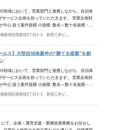
く対応しています。 本ポジションは、単なる営業支
規模言語モデル：人の言葉を理解し、考えて、文章を
Sなど）、 〇広告求人(美容業界向け、飲食業界向け
計 × DX活用 × 提案企画を横断しながら、公共案
企画・開発 ・新規BPOサービスの企画立案 ・公共領
PO領域において、営業部門と連携しながら、自治体
境商材・住宅設備(太陽光、給湯器、オール電化提案)
すポジションです。 生成AI・OCR（紙書類のデー
の設計 ・サービス標準化および横展開設計 ・スケー
びサービス企画を担っていただきます。 営業企画対
不動産(建売、既築、投資用)営業 〇通信回線の獲得
いテクノロジーも活用しながら、自治体業務の効率
益モデル構築 ③ プリセールス業務 ・営業同行お
が中心 扱う案件規模 小規模: 数名～数十名規模・中
ターサーバーの獲得営業(※店舗型＜提案型) 〇教
設計を行っていただきます。 具体的な業務内容 営業
体ヒアリング内容の整理・構造化 ・提案書骨子の設
規模・大規模: 数億円規模、数千名プロジェクト 当社の公
営業 〇保険営業 →上記該当するフィールドセール
東京都新宿区西新宿2丁目1−1 新宿三井ビル33階 他(1)
公共BPO案件の提案品質向上やサービス企画を担う
 ・要件定義の整理 ・システムベンダーとの折衝・調
、営業部門と連携しながら、新たなサービス企画・事
されてきた方の次のステップにて当社のポジション
業・運用・採用・システム部門など複数部門を横断し
魅力 数千万〜数億円規模の大型公共案件に携われる
ます。 本ポジションでは、自治体向けBPOサービ
【こういう方に是非お越し頂きたい！】 ・顧客の課題
程に関与いただきます。 自治体案件におけるBPO
に関与できる 「売る営業」ではなく「勝てる提案を
、既存業務の改善だけでなく、新しいサービスモデ
セールス】大型自治体案件の“勝てる提案”を創
が、案件規模や社会的インパクトに限界を感じてい
I／OCR①／LLM②等を活用した業務改善モデルの企画
業・運用・採用・システムを横断した上流工程に携わ
携わっていただきます。 単なる企画職ではなく、営
ン
た商材や営業スタイルから脱却し、よりダイナミック
効率化／自動化） ・コスト最適化と品質担保を両立
含めた次世代BPOモデルに携われる 社会インフラを支
テムなど複数部門と連携しながら、公共BPOの成長
・営業職で成果は出しているが、働き方や待遇に不満
性を踏まえた利益最大化モデルの構築 ※①光学文字認
PO領域において、営業部門と連携しながら、自治体
 応募条件 【必須条件】 BPO／SIer／コンサル
ジションです。 具体的な業務内容 営業部門と連携し
型の営業を行いたい ・成果に見合った報酬やキャリア
“データ化する技術 ※②大規模言語モデル：人の言葉
びサービス企画を担っていただきます。 営業企画対
験 提案書作成または要件整理のご経験 Excel／Po
件の提案品質向上やサービス企画を担うポジションで
 ・目先の数字や即決獲得が中心で、長期的な顧客関
を作れるAI 備考 案件・状況によっては営業同行に
が中心 扱う案件規模 小規模: 数名～数十名規模・中
資料作成経験 社内外との調整・折衝経験 【歓迎条件】
用・システム部門など複数部門を横断しながら、受注
る機会が少ない ・インセンティブはあるが、年収の
書設計・新サービス企画など、上流工程全般に関与
規模・大規模: 数億円規模、数千名プロジェクト 当社の公
設計経験 業務改善・DX推進経験 自治体向け業務経
東京都新宿区西新宿2丁目1−1 新宿三井ビル33階 他(1)
だきます。 新規BPOサービスの企画立案 公共領域
に物足りなさを感じている 【活躍しやすい方】 コミ
ます。 この仕事の特徴・魅力 数千万〜数億円規模の
、営業部門と連携しながら、自治体向け大型案件の提
等への知見 ベンダーコントロール経験 【こういう方に
設計 サービス標準化および横展開設計 スケーラビリ
一定レベル以上あり物事の優先順位付けが得意・周
る 提案段階から事業設計に関与できる 「売る営業」
きます。 対象は官公庁・地方自治体案件が中心。 数
】 課題を構造化して考えることが得意な方 企画・改
ル構築 市場ニーズを踏まえた企画提案 備考 案
りも自分で考えて進めていきたい（自律的な思考が
を創る」ポジション 営業・運用・採用・システムを
型案件において、営業とともに提案の上流工程から
ある方 営業だけでなく事業づくりにも関わりたい方
提案段階での営業同行や、DXを活用した業務改善設
傾向にあります） サポート体制 入社後は3日程
れる AI／DX活用を含めた次世代BPOモデルに携わ
単なる営業同行ではなく、ヒアリング内容の整理、提
ある方 部門横断でコミュニケーションを取れる方 サ
ただくこともあります。 この仕事の特徴・魅力 数千
）にて、企画・運営支援・業務改善業務をお任せし
の事を学びます。 その後、1ヶ月程度先輩社員につ
える公共案件に関与できる 応募条件 【必須条件】
どを通じて、“勝てる提案”を創るプリセールス型ポ
まずは既存案件や提案内容を理解しながら、営業同行や
公共案件に携われる 提案段階から事業設計に関与で