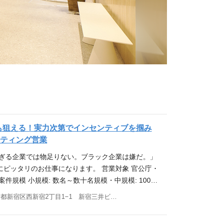
以上も狙える！実力次第でインセンティブを掴み
ルティング営業
すぎる企業では物足りない。ブラック企業は嫌だ。」
にピッタリのお仕事になります。 営業対象 官公庁・
件規模 小規模: 数名～数十名規模・中規模: 100-3
数億円規模、数千名プロジェクト 営業の流れ 担当エリ
東京都新宿区西新宿2丁目1−1 新宿三井ビル33階 他(1)
況や入札している競合などの情報を取得。また、現
をリサーチ） アポイント取得（先方担当者を確認