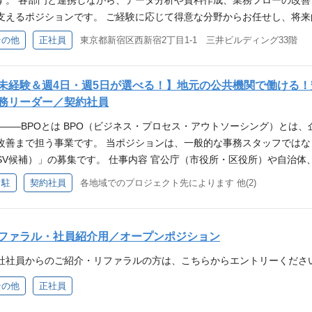
す。 各部門と連携しながら、データ分析や資料作成、業務フローの改
いて営業同行をし一連
BPO／SIer／IT／
ジションです。 具体的
提案支援からスタートし
きる 「売る営業」で
支えるポジションです。 ご経験に応じて得意な分野からお任せし、将
定し、自身で営業スタ
料作成経験（Excel／P
の提案品質向上やサー
画、提案骨子設計など
採用・システムを横断し
ています。 具体的な業務内容 事業運営に関する各種データ集計・分析 
どはもちろんの事、周
推進経験 AI／OCR／
その他
正社員
東京都新宿区西新宿2丁目1-1 三井ビルディング33階
用・システム部門など
には 新規サービス企
BPOモデルに携われる
備・運用改善 品質管理および品質向上施策の企画・推進 各種マニュアル・
越し頂きたい！】 課
いただきます。 営業
しています。
件 【必須条件】 BP
管理 施設管理・備品管理・購買管理 部門横断プロジェクトの推進支援 
流工程に興味がある方
造化 提案書骨子の設計
は改善提案経験 資料作成経
PO案件の運営管理や業務構築・運用設計などにも携わっていただく可能
未経験＆週4日・週5日が選べる！】地元の公共機関で働ける
題解決に興味がある方
ーとの折衝／調整 備考
【歓迎条件】 新規サー
管理など幅広いスキルを身につけられる 特定の業務に限定されず、事業
務リーダー／契約社員
体制 入社後 まずは
Xを活用した業務設計
関連知見 【こういう
担当領域を拡大できる 業務改善や品質向上など、自身の提案を形にでき
援からスタートします。
っていただきます。 
―――BPOとは BPO（ビジネス・プロセス・アウトソーシング）とは
ことが得意な方 企画
をお持ちである必要はありません。 これまでのご経験や強みを活かせ
骨子設計など、上流工程
案件に携われる 提案
改善まで担う事業です。 当ポジションは、一般的な事務スタッフでは
づくりにも関わりたい
くことを想定しています。 業務改善、品質管理、認証管理、施設管理
規サービス企画や大型
「勝てる提案を創る」
SV候補）」の募集です。 仕事内容 官公庁（市役所・区役所）や自治
ケーションを取れる方 
を支える中核メンバーとして成長いただける環境です。
ます。
上流工程に携われる A
まとめる管理業務をお任せします。 ご自身も地元に根付いた実務を理
理解しながら、営業同
常駐
契約社員
各地域でのプロジェクト先によります 他(2)
会インフラを支える公共
ルなど現場運営を支える側として取り組むポジションとしてご活躍いただ
業務設計やサービス企
ールス／提案営業／SIe
怠・シフト管理 ・業務進捗管理 ・業務マニュアル作成 ・業務フロー改
ただきます。 ▼ 将来
折衝経験 【歓迎条件】
く事務スタッフのリーダーとして、人・業務を管理する役割が中心とな
バーとしての活躍を期
ファラル・社員紹介用／オープンポジション
務設計経験 DX知見 
と、さまざまな管理業務を担当していただきます。 この仕事の特徴 ・1名
して考えることが得意
により10名～100名超の大規模プロジェクトあり ・繁忙状況により月3
社社員からのご紹介・リファラルの方は、こちらからエントリーくださ
でなく事業づくりにも
） ・突発対応や進行管理など、柔軟な判断が求められる場面あり ・ル
その他
正社員
でコミュニケーションを
事務職として黙々と作業したい方」よりも、リーダー業務やマネジメン
提案内容を理解しなが
店長、SV、リーダー、後輩育成などの経験がある方 ・チームをまとめ