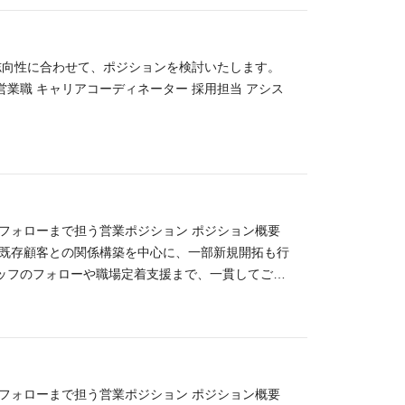
やサービス企画、提案骨子設計など、上流工程を中心
できる方 ・将来的にマネジメント経験を積みたい方
 ▼ 将来的には 新規サービス企画や大型公共案件
イナンバー関連事業 ・金融機関における事務・コー
の活躍を期待しています。
間企業のコンタクトセンターなど、複数のプロジェク
志向性に合わせて、ポジションを検討いたします。
て活躍！ 20代～70代まで幅広い年代のスタッフが
営業職 キャリアコーディネーター 採用担当 アシス
割合はなんと8割。分からないことを相談しやすい環
まずは先輩社員の元で現場理解を深めていただき、半
業務内容：事務全般（変更の範囲：会社の定める業
フォローまで担う営業ポジション ポジション概要
 既存顧客との関係構築を中心に、一部新規開拓も行
ッフのフォローや職場定着支援まで、一貫してご対
ト取得、訪問 ・採用計画や欠員状況のヒアリング ・
更新や延長交渉、終了予定スタッフへの再提案 社内
 ・スタッフの初出社・職場見学への同行 フォロー
ンで得られること ・法人営業の実務経験と提案力の
方と信頼関係を築くコミュニケーション力 ・担当領
フォローまで担う営業ポジション ポジション概要
ントや人事・コーディネート職へのキャリア展開の可