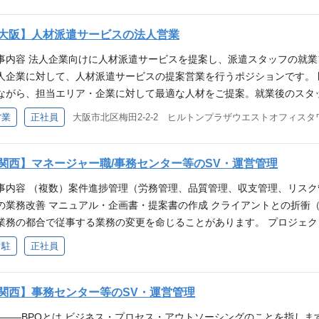
携・コーディネート ・派遣コーディネーターとの連携および引継ぎ対応
ップ フォロー面談の実施 就業中スタッフの職場定着支援 このポジショ
大阪】人材派遣サービスの法人営業
上 ・人材業界特有の調整・交渉スキルの習得 ・顧客およびスタッフ双
事内容 法人企業向けに人材派遣サービスを提案し、派遣スタッフの就業
を持つことによる営業としての責任感とやりがい ・将来的なマネジメ
人企業に対して、人材派遣サービスの提案営業を行うポジションです。
性 補足事項 業務内容：国内営業（変更の範囲：会社の定める業務） 
ながら、担当エリア・企業に対して最適な人材をご提案。就業後のスタ
どへのキャリア異動の可能性もあります
いただきます。 主な業務内容 営業活動 ・新規・既存顧客へのアポイン
営業
正社員
大阪市北区梅田2-2-2 ヒルトンプラザウエストオフィスタ
遣サービスの提案、見積提出、受注、契約対応 契約・更新対応 ・契約
携・コーディネート ・派遣コーディネーターとの連携および引継ぎ対応
ップ フォロー面談の実施 就業中スタッフの職場定着支援 このポジショ
関西】マネージャー職/事務センター等のSV・運営管理
上 ・人材業界特有の調整・交渉スキルの習得 ・顧客およびスタッフ双
事内容 （複数）案件進捗管理（労務管理、品質管理、収支管理、リスク
を持つことによる営業としての責任感とやりがい ・将来的なマネジメ
の業務改善 マニュアル・企画書・提案書の作成 クライアントとの折衝
性 補足事項 業務内容：国内営業（変更の範囲：会社の定める業務） 
業務の都合で従事する業務の変更を命じることがあります。 プロジェク
どへのキャリア異動の可能性もあります
 マイナンバー関連事業 金融機関における事務・コールセンター 公社・
常駐
正社員
企業のコンタクトセンターなど、複数のプロジェクトが控えています。 チ
って活躍！ 20代～70代まで幅広い年代のスタッフが所属しています。
の割合はなんと8割。分からないことを相談しやすい環境です。 ※業務
関西】事務センター等のSV・運営管理
ャリアパスなどで、管理部門も含めて異動の可能性があります。
―――BPOとは ビジネス・プロセス・アウトソーシングのことを指しま