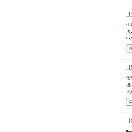
連
ア
【
向
仕
域
法
能
い
な
応
派
連
ア
【
向
仕
域
後
能
※
な
ー
間
な
社
【
キ
■