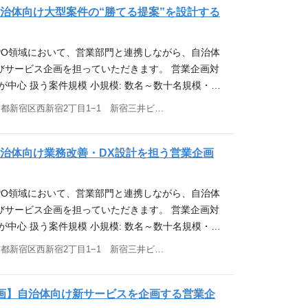
する。訪問準備として、リサーチ結果から仮説課題
自治体向け大型案件の“勝てる提案”を設計する
事例などの資料準備） 商談・提案（最初の商談では
ルス）がセットで訪問するケースが多いです。仮説
PO領域において、営業部門と連携しながら、自治体
グすることで、本質的な課題を特定していきます。
びサービス企画を担っていただきます。 営業企画対
図などに解決策を盛り込み提案精度を高めていきま
が中心 扱う案件規模 小規模: 数名～数十名規模・中
プロポーザルが中心（仕様に合わせた最終提案書類や見
規模・大規模: 数億円規模、数千名プロジェクト 本ポジシ
東京都新宿区西新宿2丁目1−1 新宿三井ビル33階 他(1)
は営業＋上長でクロージングに訪問するケースが多
はなく、「営業 × DX × 事業設計」を横断する開発
入（契約後は運用・構築チームと連携して導入に向け
ルス／営業企画ポジションです。 生成AIやOCR
きます。 運用・構築チームと連携することで顧客コ
る技術）などの新しいテクノロジーも活用しなが
】自治体向け業務改善・DX設計を担う営業企画
待値のズレを最小化しスムーズな案件立上を実現し
化や業務改善を企画・設計し、大型BPO案件の受注
ルティング営業の特長 営業開始から3ヶ月～1年程度
の構築を目指していただきます。 具体的な業務内容
長めになります。 成果は売上を重視しますが、受注
PO領域において、営業部門と連携しながら、自治体
ら、公共BPO案件の提案品質向上やサービス企画を
性から最初は顧客コンタクト数・商談数・受注見込
びサービス企画を担っていただきます。 営業企画対
 営業・運用・採用・システム部門など複数部門を横
を評価対象に取り入れています。 受注金額は比較的
が中心 扱う案件規模 小規模: 数名～数十名規模・中
流工程に関与いただきます。 ① 自治体向けDX×B
PO中心なので社会貢献を肌で感じられます。 応募
規模・大規模: 数億円規模、数千名プロジェクト 当社の公
東京都新宿区西新宿2丁目1−1 新宿三井ビル33階 他(1)
件におけるBPO×DX提案の設計 ・AI／OCR※①／
 【必須条件】 営業経験1年以上(toC,toB問わず新
、営業部門と連携しながら、自治体向け提案の高度化
業務改善モデルの企画 ・業務プロセス設計（効率
【歓迎条件】 ＜①＞ソリューション営業経験がある
。 対象は官公庁・地方自治体案件が中心。 数名規模
ト最適化と品質担保を両立した運用設計 ・収益性を踏
ールセンター提案、人材提案 ＜②＞即決型獲得営業経
0〜300名規模の中規模案件、数億円規模・数千名規
企画】自治体向け新サービスを企画する営業企
ルの構築 ※①光学文字認識：紙や画像の文字を“デー
、不動産、住宅設備、通信、水、保険、教育、インタ