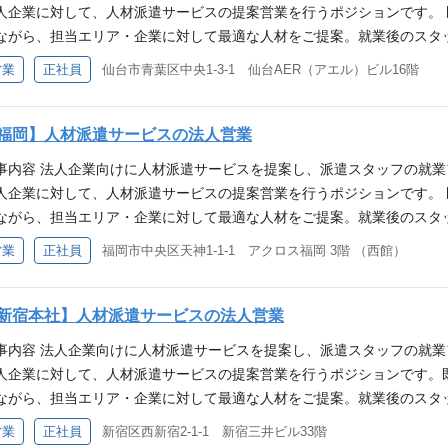
人企業に対して、人材派遣サービスの提案営業を行うポジションです。
性 補足事項 業務内容：国内営業（変更の範囲：会社の定める業務） 
ながら、担当エリア・企業に対して最適な人材をご提案。就業後のスタ
どへのキャリア異動の可能性もあります
いただきます。 主な業務内容 営業活動 ・新規・既存顧客へのアポイン
営業
正社員
仙台市青葉区中央1-3-1 仙台AER（アエル）ビル16階
遣サービスの提案、見積提出、受注、契約対応 契約・更新対応 ・契約
携・コーディネート ・派遣コーディネーターとの連携および引継ぎ対応
ップ フォロー面談の実施 就業中スタッフの職場定着支援 このポジショ
福岡】人材派遣サービスの法人営業
上 ・人材業界特有の調整・交渉スキルの習得 ・顧客およびスタッフ双
事内容 法人企業向けに人材派遣サービスを提案し、派遣スタッフの就業
を持つことによる営業としての責任感とやりがい ・将来的なマネジメ
人企業に対して、人材派遣サービスの提案営業を行うポジションです。
性 補足事項 業務内容：国内営業（変更の範囲：会社の定める業務） 
ながら、担当エリア・企業に対して最適な人材をご提案。就業後のスタ
どへのキャリア異動の可能性もあります
いただきます。 主な業務内容 営業活動 ・新規・既存顧客へのアポイン
営業
正社員
福岡市中央区天神1-1-1 アクロス福岡 3階 （西館）
遣サービスの提案、見積提出、受注、契約対応 契約・更新対応 ・契約
携・コーディネート ・派遣コーディネーターとの連携および引継ぎ対応
ップ フォロー面談の実施 就業中スタッフの職場定着支援 このポジショ
新宿本社】人材派遣サービスの法人営業
上 ・人材業界特有の調整・交渉スキルの習得 ・顧客およびスタッフ双
事内容 法人企業向けに人材派遣サービスを提案し、派遣スタッフの就業
を持つことによる営業としての責任感とやりがい ・将来的なマネジメ
人企業に対して、人材派遣サービスの提案営業を行うポジションです。
性 補足事項 業務内容：国内営業（変更の範囲：会社の定める業務） 
ながら、担当エリア・企業に対して最適な人材をご提案。就業後のスタ
どへのキャリア異動の可能性もあります
いただきます。 主な業務内容 営業活動 ・新規・既存顧客へのアポイン
営業
正社員
新宿区西新宿2-1-1 新宿三井ビル33階
遣サービスの提案、見積提出、受注、契約対応 契約・更新対応 ・契約