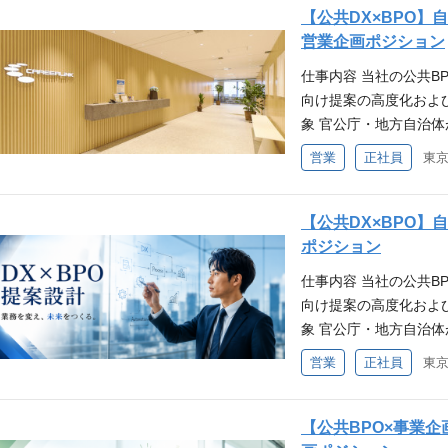
し、アポイントを取得
【公共DX×BPO】
や自社サービス・導入
営業企画ポジション
営業＋企画（プリセー
仕事内容 当社の公共B
課題の確認やヒアリン
向け提案の高度化およ
また、業務仕様・設計
象 官公庁・地方自治体
す。） 入札/公募型
規模: 100-300名
営業
正社員
積の作成。最終提案へ
ョンは単なる営業支援で
いです。） 契約・導
したサービスのプリセー
た業務構築を行ってい
（紙書類をデータ化す
【公共DX×BPO
ミュニケーションや期
ら、自治体業務の効率
ポジション
ます。） BPOコンサ
確度向上や競争優位性
で受注リードタイムは
仕事内容 当社の公共B
営業部門と連携しなが
リードタイムが長い特
向け提案の高度化およ
担うポジションです。
み金額などのプロセス
象 官公庁・地方自治体
断しながら、受注前の上
規模が大きく、公共のB
規模: 100-300名
営業
正社員
PO提案設計 ・自治体案
条件 学歴不問・男女歓迎
共BPO領域において
LLM※②等を活用した
規開拓経験を含む) 
を担っていただきます
化・自動化） ・コス
方 例：システム、コ
の小規模案件から、10
【公共BPO×事業
まえた利益最大化モデ
験がある方 例：広告