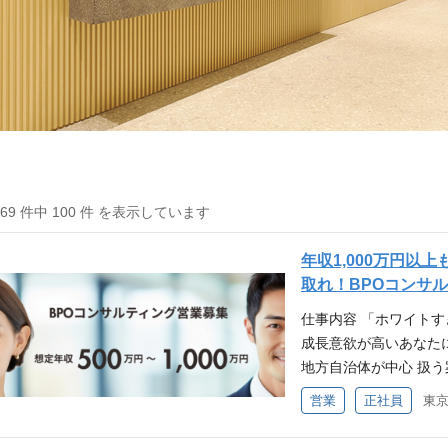
169 件中 100 件 を表示しています
年収1,000万円
取れ！BPOコンサ
仕事内容 「ホワイト
成長意欲が高いあなた
地方自治体が中心 扱う案
00名規模・大規模: 
営業
正社員
アのリサーチ（財政状
状・今後でてくる案件