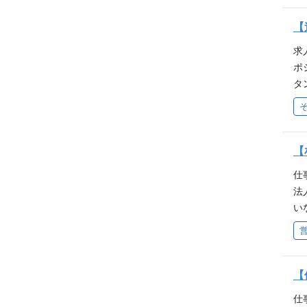
や
【
プ
ル
求
ト
ポ
所
タ
境
年
務
【
仕
法
い
応
派
連
ア
【
向
仕
域