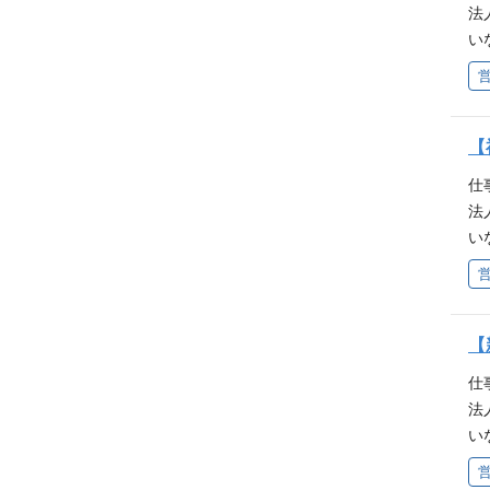
法
能
い
な
応
派
連
ア
【
向
仕
域
法
能
い
な
応
派
連
ア
【
向
仕
域
法
能
い
な
応
派