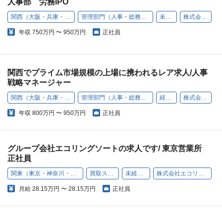
人事部 労務IPO
関西（大阪・兵庫・京都・奈良・和歌山・滋賀）
管理部門（人事・総務・経理・コンプライアンスなど）
未経験歓迎
株式会社エコリング
年収
750万円 〜 950万円
正社員
関西でプライム市場規模の上場に携われるレア求人/人事
戦略マネージャー
関西（大阪・兵庫・京都・奈良・和歌山・滋賀）
管理部門（人事・総務・経理・コンプライアンスなど）
経験者採用
株式会社エコリング
年収
800万円 〜 950万円
正社員
グループ会社エコリングソートの求人です/ 東京営業所
正社員
関東（東京・神奈川・千葉・埼玉）
買取スタッフ
未経験歓迎
株式会社エコリングソート
月給
28.15万円 〜 28.15万円
正社員