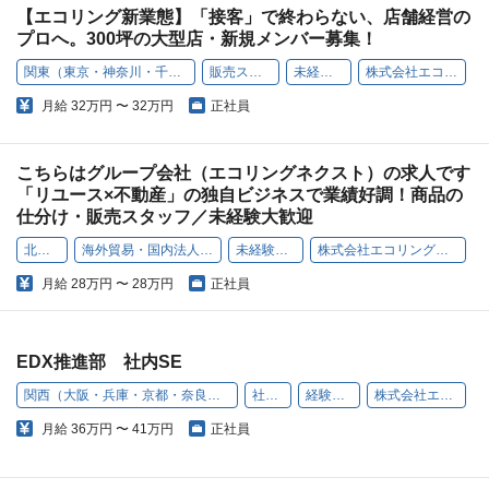
【エコリング新業態】「接客」で終わらない、店舗経営の
プロへ。300坪の大型店・新規メンバー募集！
関東（東京・神奈川・千葉・埼玉）
販売スタッフ
未経験歓迎
株式会社エコリング
月給
32万円 〜 32万円
正社員
こちらはグループ会社（エコリングネクスト）の求人です
「リユース×不動産」の独自ビジネスで業績好調！商品の
仕分け・販売スタッフ／未経験大歓迎
北海道
海外貿易・国内法人販売
未経験歓迎
株式会社エコリングNEXT
月給
28万円 〜 28万円
正社員
EDX推進部 社内SE
関西（大阪・兵庫・京都・奈良・和歌山・滋賀）
社内SE
経験者採用
株式会社エコリング
月給
36万円 〜 41万円
正社員