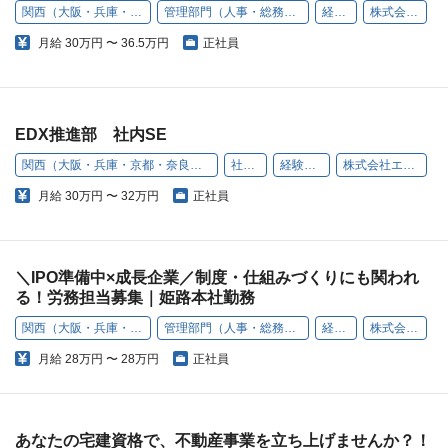
関西（大阪・兵庫・京都・奈良・和歌山・滋賀）
管理部門（人事・総務・経理・コンプライアンスなど）
経験者採用
株式会社エコリング
月給
30万円 〜 36.5万円
正社員
EDX推進部 社内SE
関西（大阪・兵庫・京都・奈良・和歌山・滋賀）
社内SE
経験者採用
株式会社エコリング
月給
30万円 〜 32万円
正社員
＼IPO準備中×成長企業／制度・仕組みづくりにも関われ
る！労務担当募集｜姫路本社勤務
関西（大阪・兵庫・京都・奈良・和歌山・滋賀）
管理部門（人事・総務・経理・コンプライアンスなど）
経験者採用
株式会社エコリング
月給
28万円 〜 28万円
正社員
あなたの宅建資格で、不動産事業を立ち上げませんか？！