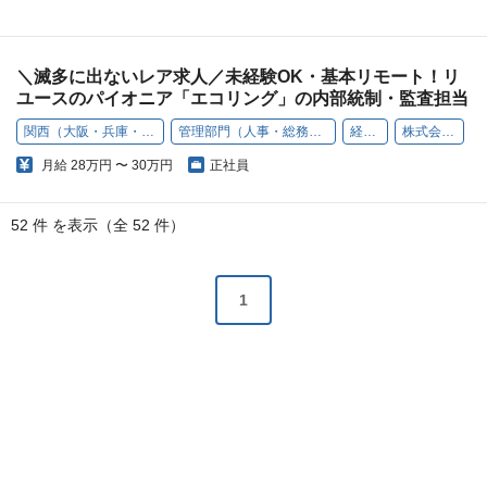
＼滅多に出ないレア求人／未経験OK・基本リモート！リ
ユースのパイオニア「エコリング」の内部統制・監査担当
関西（大阪・兵庫・京都・奈良・和歌山・滋賀）
管理部門（人事・総務・経理・コンプライアンスなど）
経験者採用
株式会社エコリング
月給
28万円 〜 30万円
正社員
52 件 を表示（全 52 件）
1