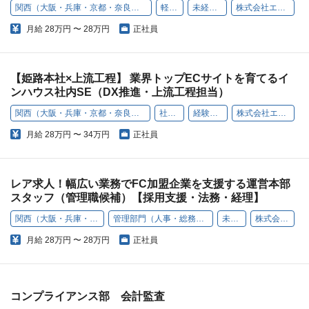
関西（大阪・兵庫・京都・奈良・和歌山・滋賀）
軽作業
未経験歓迎
株式会社エコリング
月給
28万円 〜 28万円
正社員
【姫路本社×上流工程】 業界トップECサイトを育てるイ
ンハウス社内SE（DX推進・上流工程担当）
関西（大阪・兵庫・京都・奈良・和歌山・滋賀）
社内SE
経験者採用
株式会社エコリング
月給
28万円 〜 34万円
正社員
レア求人！幅広い業務でFC加盟企業を支援する運営本部
スタッフ（管理職候補）【採用支援・法務・経理】
関西（大阪・兵庫・京都・奈良・和歌山・滋賀）
管理部門（人事・総務・経理・コンプライアンスなど）
未経験歓迎
株式会社エコリング
月給
28万円 〜 28万円
正社員
コンプライアンス部 会計監査