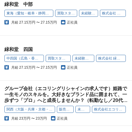
緑和堂 中部
東海（愛知・岐阜・静岡・長野）
買取スタッフ
未経験歓迎
株式会社 緑和堂
月給
27.15万円 〜 27.15万円
正社員
緑和堂 四国
中四国（広島・香川）
買取スタッフ
未経験歓迎
株式会社 緑和堂
月給
27.15万円 〜 27.15万円
正社員
グループ会社（エコリングリシャインの求人です）姫路で
一生モノのスキルを。大好きなブランド品に囲まれて、一
歩ずつ「プロ」へと成長しませんか？（転勤なし／20代活
躍中）
関西（大阪・兵庫・京都・奈良・和歌山・滋賀）
販売スタッフ
未経験歓迎
株式会社エコリングリシャイン
月給
23万円 〜 23万円
正社員