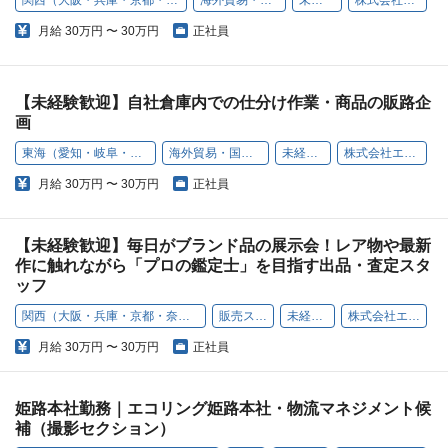
関西（大阪・兵庫・京都・奈良・和歌山・滋賀）
海外貿易・国内法人販売
未経験歓迎
株式会社エコリング
月給
30万円 〜 30万円
正社員
【未経験歓迎】自社倉庫内での仕分け作業・商品の販路企
画
東海（愛知・岐阜・静岡・長野）
海外貿易・国内法人販売
未経験歓迎
株式会社エコリング
月給
30万円 〜 30万円
正社員
【未経験歓迎】毎日がブランド品の展示会！レア物や最新
作に触れながら「プロの鑑定士」を目指す出品・査定スタ
ッフ
関西（大阪・兵庫・京都・奈良・和歌山・滋賀）
販売スタッフ
未経験歓迎
株式会社エコリング
月給
30万円 〜 30万円
正社員
姫路本社勤務｜エコリング姫路本社・物流マネジメント候
補（撮影セクション）