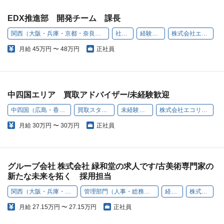
EDX推進部 開発チーム 課長
関西（大阪・兵庫・京都・奈良・和歌山・滋賀）
社内SE
経験者採用
株式会社エコリング
月給
45万円 〜 48万円
正社員
中四国エリア 買取アドバイザー/未経験歓迎
中四国（広島・香川）
買取スタッフ
未経験歓迎
株式会社エコリング
月給
30万円 〜 30万円
正社員
グループ会社 株式会社 緑和堂の求人です/古美術専門家の
新たな未来を拓く 採用担当
関西（大阪・兵庫・京都・奈良・和歌山・滋賀）
管理部門（人事・総務・経理・コンプライアンスなど）
経験者採用
株式会社 緑和堂
月給
27.15万円 〜 27.15万円
正社員