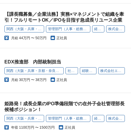
【課長職募集／企業法務】実務×マネジメントで組織を牽
引！フルリモートOK／IPOを目指す急成長リユース企業
関西（大阪・兵庫・京都・奈良・和歌山・滋賀）
管理部門（人事・総務・経理・コンプライアンスなど）
経験者採用
株式会社エコリング
月給
44万円 〜 50万円
正社員
EDX推進部 内部統制担当
関西（大阪・兵庫・京都・奈良・和歌山・滋賀）
社内SE
経験者採用
株式会社エコリング
月給
30万円 〜 38万円
正社員
姫路発！成長企業のIPO準備段階での在外子会社管理部長
候補ポジション！
関西（大阪・兵庫・京都・奈良・和歌山・滋賀）
管理部門（人事・総務・経理・コンプライアンスなど）
経験者採用
株式会社エコリング
年収
1100万円 〜 1500万円
正社員