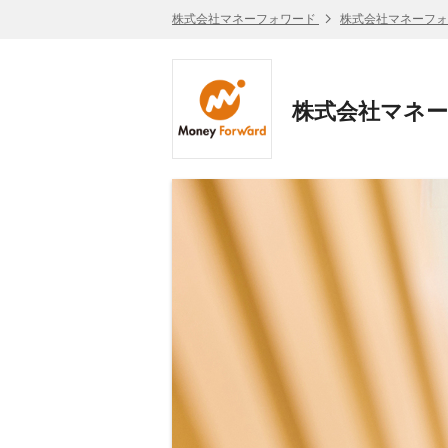
株式会社マネーフォワード
株式会社マネーフォ
株式会社マネー