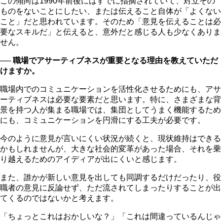
この傾向は1990年前後にはすでに指摘されていて、対立その
ものをないことにしたい、または伝えること自体が「よくない
こと」だと思われています。そのため「意見を伝えることは必
要なスキルだ」と伝えると、意外だと感じる人も少なくありま
せん。
──
職場でアサーティブネスが重要となる理由を教えていただ
けますか。
職場内でのコミュニケーションを活性化させるためにも、アサ
ーティブネスは必要な要素だと思います。特に、さまざまな背
景を持つ人が集まる職場では、集団としてうまく機能するため
にも、コミュニケーションを円滑にする工夫が必要です。
今のように意見が言いにくい状況が続くと、現状維持はできる
かもしれませんが、大きな社会的変革があった場合、それを乗
り越えるためのアイディアが出にくいと感じます。
また、誰かが新しい意見を出しても同調するだけだったり、役
職者の意見に反論せず、ただ流されてしまったりすることが出
てくるのではないかと考えます。
「ちょっとこれはおかしいな？」「これは間違っているんじゃ