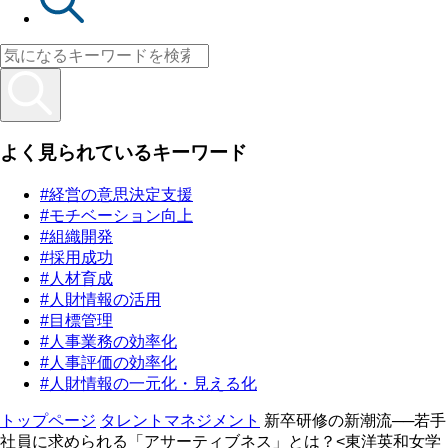
よく見られているキーワード
#経営の意思決定支援
#モチベーション向上
#組織開発
#採用成功
#人材育成
#人財情報の活用
#目標管理
#人事業務の効率化
#人事評価の効率化
#人財情報の一元化・見える化
トップページ
タレントマネジメント
新卒研修の新潮流──若手
社員に求められる「アサーティブネス」とは？<東洋英和女学