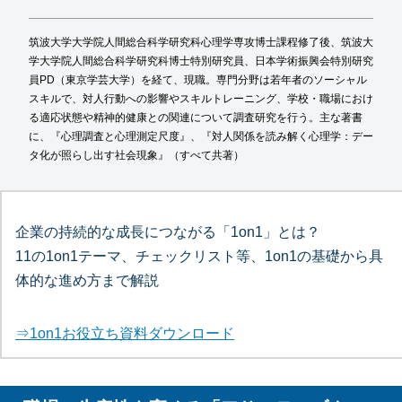
筑波大学大学院人間総合科学研究科心理学専攻博士課程修了後、筑波大
学大学院人間総合科学研究科博士特別研究員、日本学術振興会特別研究
員PD（東京学芸大学）を経て、現職。専門分野は若年者のソーシャル
スキルで、対人行動への影響やスキルトレーニング、学校・職場におけ
る適応状態や精神的健康との関連について調査研究を行う。主な著書
に、『心理調査と心理測定尺度』、『対人関係を読み解く心理学：デー
タ化が照らし出す社会現象』（すべて共著）
企業の持続的な成長につながる「1on1」とは？
11の1on1テーマ、チェックリスト等、1on1の基礎から具
体的な進め方まで解説
⇒1on1お役立ち資料ダウンロード