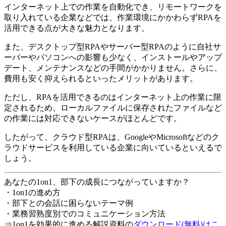
インターネット上での作業を自動化でき、リモートワークを
取り入れている企業などでは、作業環境にかかわらずRPAを
活用できる点が大きな魅力となります。
また、デスクトップ型RPAやサーバー型RPAのように自社サ
ーバーやパソコンへの影響も少なく、インストールやアップ
デート、メンテナンスなどの手間がかかりません。さらに、
費用も安く抑えられるといったメリットがあります。
ただし、RPAを活用できるのはインターネット上の作業に限
定されるため、ローカルファイルに保存されたファイルなど
の作業には対応できないケースがほとんどです。
したがって、クラウド型RPAは、GoogleやMicrosoftなどのク
ラウドサービスを利用している企業に向いているといえるで
しょう。
あなたの1on1、部下の成長につながっていますか？
・1on1の進め方
・部下との会話に困らないテーマ例
・業務習熟度別でのコミュニケーション方法
⇒1on1を効果的に進める解説資料の
ダウンロード(無料)はこ