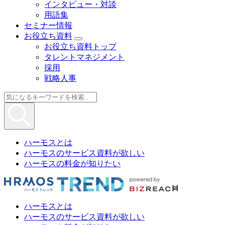
インタビュー・対談
用語集
セミナー情報
お役立ち資料
お役立ち資料トップ
タレントマネジメント
採用
戦略人事
ハーモスとは
ハーモスのサービス資料が欲しい
ハーモスの料金が知りたい
ハーモスとは
ハーモスのサービス資料が欲しい