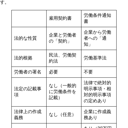
す。
労働条件通知
雇用契約書
書
企業から労働
企業と労働者
法的な性質
者への「通
の「契約」
知」
民法、労働契
法的根拠
労働基準法
約法
労働者の署名
必要
不要
法律で絶対的
なし（一般的
法定の記載事
明示事項・相
に労働条件を
項
対的明示事項
記載）
の定めあり
法律上の作成
企業に作成義
なし（任意）
義務
務あり