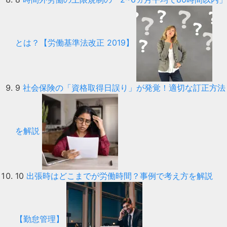
とは？【労働基準法改正 2019】
9
社会保険の「資格取得日誤り」が発覚！適切な訂正方法
を解説
10
出張時はどこまでが労働時間？事例で考え方を解説
【勤怠管理】