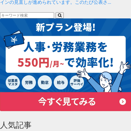
インの見直しが進められています。このたび公表さ...
検
索
人気記事