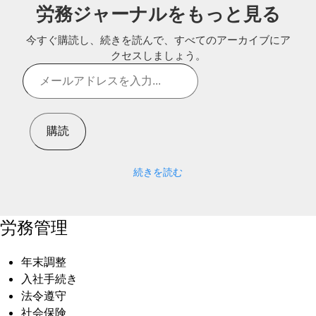
労務ジャーナルをもっと見る
今すぐ購読し、続きを読んで、すべてのアーカイブにア
クセスしましょう。
メ
ー
ル
ア
購読
ド
レ
ス
続きを読む
を
入
力...
労務管理
年末調整
入社手続き
法令遵守
社会保険