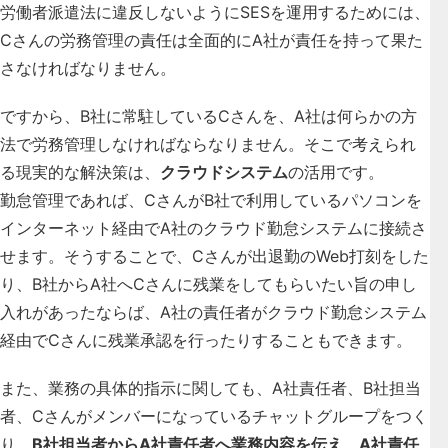
労働者派遣法に違反しないようにSESを運用するためには、
Cさんの労務管理の責任は全面的にA社が責任を持って果た
さなければなりません
。
ですから、B社に常駐しているCさんを、A社は何らかの方
法で労務管理しなければならなりません。そこで考えられ
る現実的な解決策は、
クラウドシステム
の活用です。
勤怠管理であれば、CさんがB社で利用しているパソコンを
インターネット経由でA社のクラウド勤怠システムに接続さ
せます。そうすることで、Cさんが出退勤のWeb打刻をした
り、B社からA社へCさんに残業をしてもらいたい旨の申し
入れがあったならば、A社の責任者がクラウド勤怠システム
経由でCさんに残業承認を行ったりすることもできます。
また、業務の具体的指示に関しても、A社責任者、B社担当
者、Cさんがメンバーになっているチャットグループをつく
り、
B社担当者からA社責任者へ業務内容を伝え、A社責任