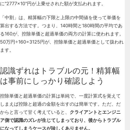
に"2777×10"円が上乗せされた額が支払われます。
「中割」は、
精算幅の下限と上限の中間値を使って単価を
算出する方法
です。つまり、140時間と180時間の平均であ
る160が、控除単価と超過単価の両方の計算に使われます。
50万円÷160=3125円が、控除単価と超過単価として扱われ
ます。
認識ずれはトラブルの元！精算幅
は事前にしっかり確認しよう
控除単価と超過単価の計算は単純で、一度計算式を覚えて
しまえば控除と超過の金額を出すのは簡単です。ただ、だ
からと言って甘く考えていると、
クライアントとエンジニ
ア側で認識のズレが生じてしまっており、後からトラブル
になってしまうケースが珍しくありません。