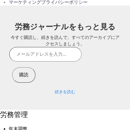
マーケティングプライバシーポリシー
労務ジャーナルをもっと見る
今すぐ購読し、続きを読んで、すべてのアーカイブにア
クセスしましょう。
メ
ー
ル
ア
購読
ド
レ
ス
続きを読む
を
入
力...
労務管理
年末調整