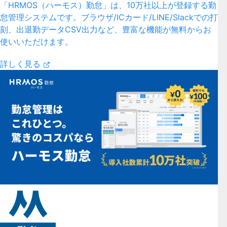
「HRMOS（ハーモス）勤怠」は、10万社以上が登録する勤
怠管理システムです。ブラウザ/ICカード/LINE/Slackでの打
刻、出退勤データCSV出力など、豊富な機能が無料からお
使いいただけます。
詳しく見る