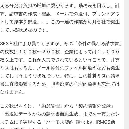
える分だけ負担の増加に繋がります。勤務表を回収し、計
算、請求書の作成・確認、メールでの送付、プリントアウ
トして原本を郵送。。。この一連の作業が毎月各社で発生
している状況なのです。
SES各社により異なりますが、その「条件の異なる請求書」
の枚数は１００枚〜２００枚、企業によっては１，０００
枚以上です。これが人力でされているということで、計算
ミスはもちろん、メール添付のファイル間違えなども発生
してしまうような状況でした。特に、この
計算ミス
は請求
書に直接影響するため、担当部署の心理的負担も忘れては
なりません。
この状況をうけ、
「勤怠管理」から「契約情報の登録」
「出退勤データからの請求書自動生成」までを一貫したシ
ステムにて実現する「ハーモス契約･請求 by HRMOS勤