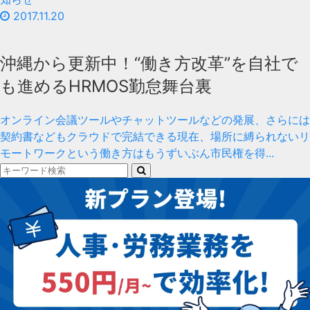
2017.11.20
沖縄から更新中！“働き方改革”を自社で
も進めるHRMOS勤怠舞台裏
オンライン会議ツールやチャットツールなどの発展、さらには
契約書などもクラウドで完結できる現在、場所に縛られないリ
モートワークという働き方はもうずいぶん市民権を得...
検
索