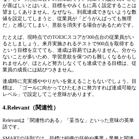
が喜ばしいとはいえ、目標をやみくもに高く設定することは
望ましくありません。なぜなら、到底達成できないような数
値を設定してしまうと、従業員が「どうがんばっても無理
だ」と感じてしまい、意欲を消失する場合があるためです。
たとえば、現時点でのTOEICスコアが300点台の従業員がい
るとしましょう。来月実施されるテストで900点を取得する
という目標を立てても、達成は容易ではありません。分から
ないことが多いため、学習意欲を保つのも難しくなるかもし
れませんが、ほとんど努力しなくても達成できる目標は、従
業員の成長には結びつきません。
達成時に充実感ややりがいを覚えることもないでしょう。目
標は、「ゴールに向かってひたむきに努力すれば達成可能な
レベル」で設定してこそ意味があります。
4.Relevant（関連性）
Relevantは「関連性のある」「妥当な」といった意味の英単
語です。
SMARTの法則では、目標は組織の目的や事業・業務と関連