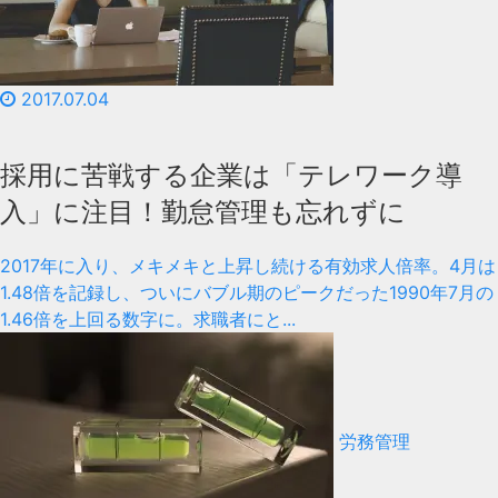
2017.07.04
採用に苦戦する企業は「テレワーク導
入」に注目！勤怠管理も忘れずに
2017年に入り、メキメキと上昇し続ける有効求人倍率。4月は
1.48倍を記録し、ついにバブル期のピークだった1990年7月の
1.46倍を上回る数字に。求職者にと...
労務管理