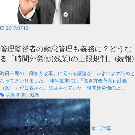
2017.07.10
管理監督者の勤怠管理も義務に？どうな
る「時間外労働(残業)の上限規制」(続報)
政府主導の「働き方改革」に関わる議論が、いよいよ大詰めと
なってまいりました。 昨年度末には「働き方改革実行計画
（案）」が公表され、注目されていた「時間外労働の上...
労働基準法
残業
給与計算