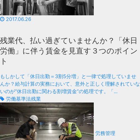
2017.06.26
残業代、払い過ぎていませんか？「休日
労働」に伴う賃金を見直す３つのポイン
ト
もしかして「休日出勤＝3割5分増」と一律で処理していませ
んか？給与計算の実務において、意外と正しく理解されていな
いのが“休日出勤に関わる割増賃金”の処理です。「...
労働基準法
残業
労務管理