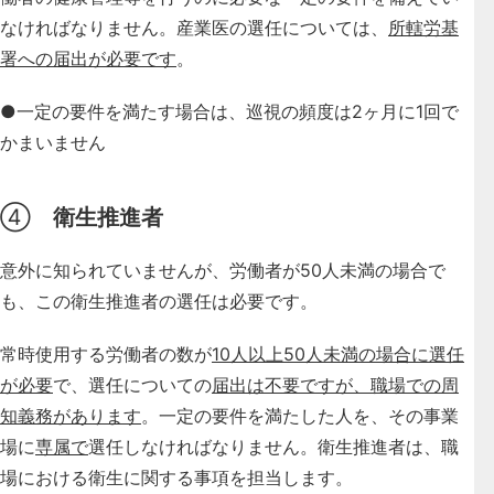
なければなりません。産業医の選任については、
所轄労基
署への届出が必要です
。
●一定の要件を満たす場合は、巡視の頻度は2ヶ月に1回で
かまいません
④
衛生推進者
意外に知られていませんが、
労働者が50人未満の場合で
も、この衛生推進者の選任は必要
です。
常時使用する労働者の数が
10人以上50人未満の場合に選任
が必要
で、選任についての
届出は不要ですが、職場での周
知義務があります
。一定の要件を満たした人を、その事業
場に
専属で
選任しなければなりません。衛生推進者は、職
場における衛生に関する事項を担当します。