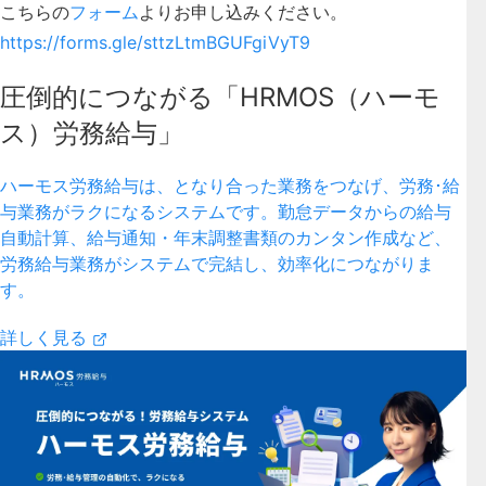
こちらの
フォーム
よりお申し込みください。
https://forms.gle/sttzLtmBGUFgiVyT9
圧倒的につながる「HRMOS（ハーモ
ス）労務給与」
ハーモス労務給与は、となり合った業務をつなげ、労務･給
与業務がラクになるシステムです。勤怠データからの給与
自動計算、給与通知・年末調整書類のカンタン作成など、
労務給与業務がシステムで完結し、効率化につながりま
す。
詳しく見る