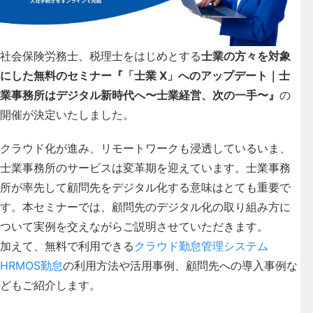
社会保険労務士、税理士をはじめとする
士業の方々を対象
にした無料のセミナー
『「士業 X」へのアップデート｜士
業事務所はデジタル新時代へ〜士業経営、次の一手〜』
の
開催が決定いたしました。
クラウド化が進み、リモートワークも浸透しているいま、
士業事務所のサービスは変革期を迎えています。士業事務
所が率先して顧問先をデジタル化する意味はとても重要で
す。本セミナーでは、
顧問先のデジタル化の取り組み方に
ついて実例を交えながらご説明
させていただきます。
加えて、無料で利用できる
クラウド勤怠管理システム
HRMOS勤怠
の利用方法や活用事例、顧問先への導入事例な
どもご紹介します。