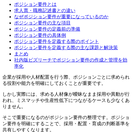
ポジション要件とは
求人票・職務記述書との違い
なぜポジション要件が重要になっているのか
ポジション要件の主な項目
ポジション要件の定義前の準備
ポジション要件の具体例
ポジション要件を定義する際のポイント
ポジション要件を定義する際の主な課題と解決策
まとめ
社内版ビズリーチでポジション要件の作成と管理を効
率化
企業が採用や人材配置を行う際、ポジションごとに求められ
る役割や能力を明確にしておくことが重要です。
しかし実際には、求める人材像が曖昧なまま採用や異動が行
われ、ミスマッチや生産性低下につながるケースも少なくあ
りません。
そこで重要になるのがポジション要件の整理です。ポジショ
ン要件を明確にすることで、採用・配置・育成の判断基準を
共有しやすくなります。