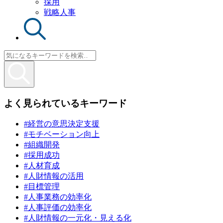
採用
戦略人事
よく見られているキーワード
#経営の意思決定支援
#モチベーション向上
#組織開発
#採用成功
#人材育成
#人財情報の活用
#目標管理
#人事業務の効率化
#人事評価の効率化
#人財情報の一元化・見える化