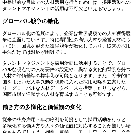
中長期的な目線での人材活用を行うためには、採用活動への
タレントマネジメントの活用は不可欠といえるでしょう。
グローバル競争の激化
グローバル化の進展により、企業は世界規模での人材獲得競
争に直面しています。特に専門性の高い人材や経営人材につ
いては、国境を越えた獲得競争が激化しており、従来の採用
手法だけでは対応が困難です。
タレントマネジメントを採用活動に活用することで、グロー
バルな視点での人材要件の設定や、異なる文化的背景を持つ
人材の評価基準の標準化が可能となります。また、将来的に
国をまたいだ人事異動を視野に入れた採用戦略を立案した
り、グローバルな人材データベースを構築したりしながら、
国際市場で活躍する人材を育成することも可能です。
働き方の多様化と価値観の変化
従来の終身雇用・年功序列を前提として採用活動を行うと、
多様化する働き方や人々の価値観に対応することが難しい場
合もあるでしょう。副業・兼業、リモートワーク、ワークラ