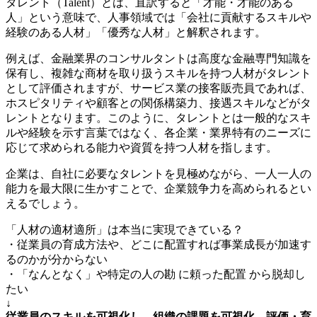
タレント（Talent）とは、直訳すると「才能・才能のある
人」という意味で、人事領域では「会社に貢献するスキルや
経験のある人材」「優秀な人材」と解釈されます。
例えば、金融業界のコンサルタントは高度な金融専門知識を
保有し、複雑な商材を取り扱うスキルを持つ人材がタレント
として評価されますが、サービス業の接客販売員であれば、
ホスピタリティや顧客との関係構築力、接遇スキルなどがタ
レントとなります。このように、タレントとは一般的なスキ
ルや経験を示す言葉ではなく、各企業・業界特有のニーズに
応じて求められる能力や資質を持つ人材を指します。
企業は、自社に必要なタレントを見極めながら、一人一人の
能力を最大限に生かすことで、企業競争力を高められるとい
えるでしょう。
「人材の適材適所」は本当に実現できている？
・従業員の育成方法や、どこに配置すれば事業成長が加速す
るのかが分からない
・「なんとなく」や特定の人の勘 に頼った配置 から脱却し
たい
↓
従業員のスキルを可視化し、組織の課題を可視化。評価・育