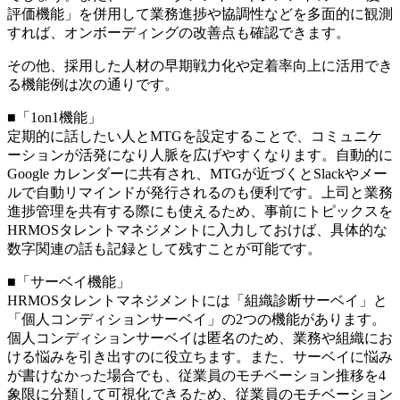
評価機能」を併用して業務進捗や協調性などを多面的に観測
すれば、オンボーディングの改善点も確認できます。
その他、採用した人材の早期戦力化や定着率向上に活用でき
る機能例は次の通りです。
■「1on1機能」
定期的に話したい人とMTGを設定することで、コミュニケ
ーションが活発になり人脈を広げやすくなります。自動的に
Google カレンダーに共有され、MTGが近づくとSlackやメー
ルで自動リマインドが発行されるのも便利です。上司と業務
進捗管理を共有する際にも使えるため、事前にトピックスを
HRMOSタレントマネジメントに入力しておけば、具体的な
数字関連の話も記録として残すことが可能です。
■「サーベイ機能」
HRMOSタレントマネジメントには「組織診断サーベイ」と
「個人コンディションサーベイ」の2つの機能があります。
個人コンディションサーベイは匿名のため、業務や組織にお
ける悩みを引き出すのに役立ちます。また、サーベイに悩み
が書けなかった場合でも、従業員のモチベーション推移を4
象限に分類して可視化できるため、従業員のモチベーション