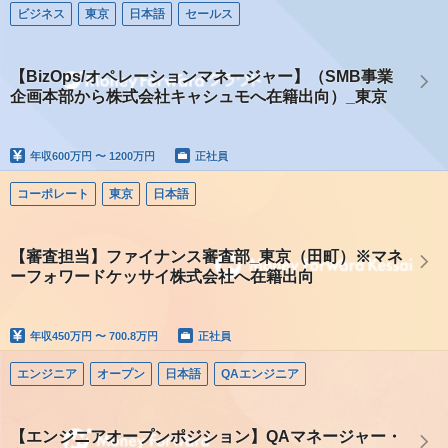
ビジネス
東京
日本語
セールス
【BizOps/オペレーションマネージャー】（SMB事業
企画本部から株式会社キャシュモへ在籍出向）_東京
年収
600万円 〜 1200万円
正社員
コーポレート
東京
日本語
【審査担当】ファイナンス審査部_東京（田町）※マネ
ーフォワードケッサイ株式会社へ在籍出向
年収
450万円 〜 700.8万円
正社員
エンジニア
オープン
日本語
QAエンジニア
【エンジニアオープンポジション】QAマネージャー・