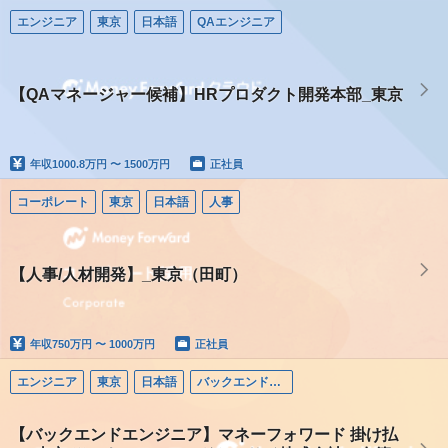
エンジニア
東京
日本語
QAエンジニア
【QAマネージャー候補】HRプロダクト開発本部_東京
年収
1000.8万円 〜 1500万円
正社員
コーポレート
東京
日本語
人事
【人事/人材開発】_東京（田町）
年収
750万円 〜 1000万円
正社員
エンジニア
東京
日本語
バックエンドエンジニア
【バックエンドエンジニア】マネーフォワード 掛け払