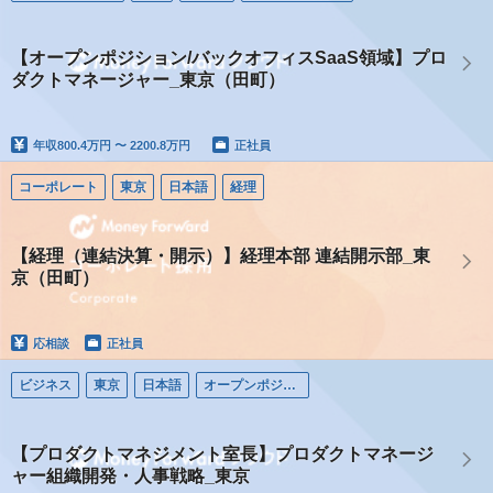
【オープンポジション/バックオフィスSaaS領域】プロ
ダクトマネージャー_東京（田町）
年収
800.4万円 〜 2200.8万円
正社員
コーポレート
東京
日本語
経理
【経理（連結決算・開示）】経理本部 連結開示部_東
京（田町）
応相談
正社員
ビジネス
東京
日本語
オープンポジション（コーポレート）
【プロダクトマネジメント室長】プロダクトマネージ
ャー組織開発・人事戦略_東京