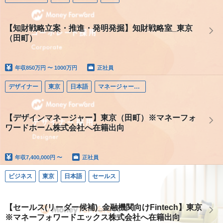
【知財戦略立案・推進・発明発掘】知財戦略室_東京
（田町）
年収
850万円 〜 1000万円
正社員
デザイナー
東京
日本語
マネージャー（デザイナー）
【デザインマネージャー】東京（田町）※マネーフォ
ワードホーム株式会社へ在籍出向
年収
7,400,000円 〜
正社員
ビジネス
東京
日本語
セールス
【セールス(リーダー候補)_金融機関向けFintech】東京
※マネーフォワードエックス株式会社へ在籍出向