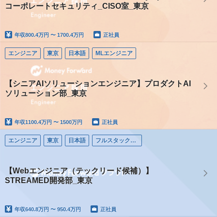
コーポレートセキュリティ_CISO室_東京
年収
800.4万円 〜 1700.4万円
正社員
エンジニア
東京
日本語
MLエンジニア
【シニアAIソリューションエンジニア】プロダクトAI
ソリューション部_東京
年収
1100.4万円 〜 1500万円
正社員
エンジニア
東京
日本語
フルスタックエンジニア
【Webエンジニア（テックリード候補）】
STREAMED開発部_東京
年収
640.8万円 〜 950.4万円
正社員