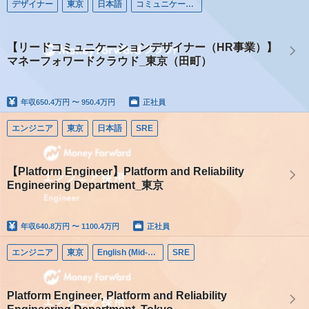
デザイナー
東京
日本語
コミュニケーションデザイナー
【リードコミュニケーションデザイナー（HR事業）】
マネーフォワードクラウド_東京（田町）
年収
650.4万円 〜 950.4万円
正社員
エンジニア
東京
日本語
SRE
【Platform Engineer】Platform and Reliability
Engineering Department_東京
年収
640.8万円 〜 1100.4万円
正社員
エンジニア
東京
English (Mid-career)
SRE
Platform Engineer, Platform and Reliability