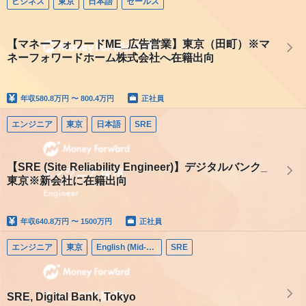
ビジネス
東京
日本語
セールス
【マネーフォワードME_広告営業】東京（田町）※マ
ネーフォワードホーム株式会社へ在籍出向
年収
580.8万円 〜 800.4万円
正社員
エンジニア
東京
日本語
SRE
【SRE (Site Reliability Engineer)】デジタルバンク_
東京※新会社に在籍出向
年収
640.8万円 〜 1500万円
正社員
エンジニア
東京
English (Mid-career)
SRE
SRE, Digital Bank, Tokyo