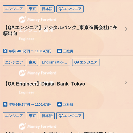
エンジニア
東京
日本語
QAエンジニア
【QAエンジニア】デジタルバンク_東京※新会社に在
籍出向
年収
640.8万円 〜 1100.4万円
正社員
エンジニア
東京
English (Mid-career)
QAエンジニア
【QA Engineer】Digital Bank_Tokyo
年収
640.8万円 〜 1100.4万円
正社員
エンジニア
東京
日本語
QAエンジニア