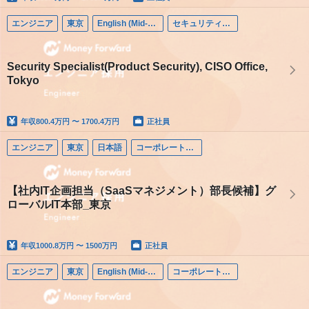
エンジニア
東京
English (Mid-career)
セキュリティエンジニア
Security Specialist(Product Security), CISO Office,
Tokyo
年収
800.4万円 〜 1700.4万円
正社員
エンジニア
東京
日本語
コーポレートエンジニア
【社内IT企画担当（SaaSマネジメント）部長候補】グ
ローバルIT本部_東京
年収
1000.8万円 〜 1500万円
正社員
エンジニア
東京
English (Mid-career)
コーポレートエンジニア