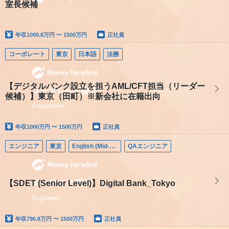
室長候補
年収
1000.8万円 〜 1500万円
正社員
コーポレート
東京
日本語
法務
【デジタルバンク設立を担うAML/CFT担当（リーダー
候補）】東京（田町）※新会社に在籍出向
年収
1000万円 〜 1500万円
正社員
エンジニア
東京
English (Mid-career)
QAエンジニア
【SDET (Senior Level)】Digital Bank_Tokyo
年収
790.8万円 〜 1500万円
正社員