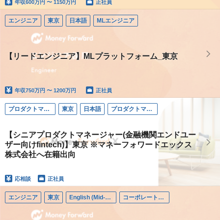
年収
600万円 〜 1150万円
正社員
エンジニア
東京
日本語
MLエンジニア
【リードエンジニア】MLプラットフォーム_東京
年収
750万円 〜 1200万円
正社員
プロダクトマネージャー
東京
日本語
プロダクトマネージャー
【シニアプロダクトマネージャー(金融機関エンドユー
ザー向けfintech)】東京 ※マネーフォワードエックス
株式会社へ在籍出向
応相談
正社員
エンジニア
東京
English (Mid-career)
コーポレートエンジニア