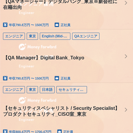
【QAマネージャー】デジタルバンク_東京※新会社に
在籍出向
年収
790.8万円 〜 1500万円
正社員
エンジニア
東京
English (Mid-career)
QAエンジニア
【QA Manager】Digital Bank_Tokyo
年収
790.8万円 〜 1500万円
正社員
エンジニア
東京
日本語
セキュリティエンジニア
【セキュリティスペシャリスト / Security Specialist】
プロダクトセキュリティ_CISO室_東京
年収
800.4万円 〜 1700.4万円
正社員