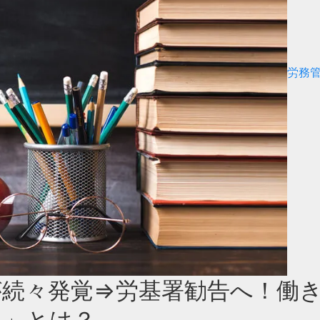
労務
が続々発覚⇒労基署勧告へ！働
み」とは？