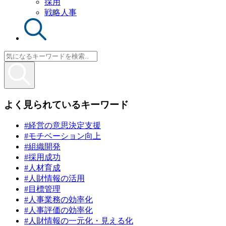
採用
戦略人事
よく見られているキーワード
#経営の意思決定支援
#モチベーション向上
#組織開発
#採用成功
#人材育成
#人財情報の活用
#目標管理
#人事業務の効率化
#人事評価の効率化
#人財情報の一元化・見える化