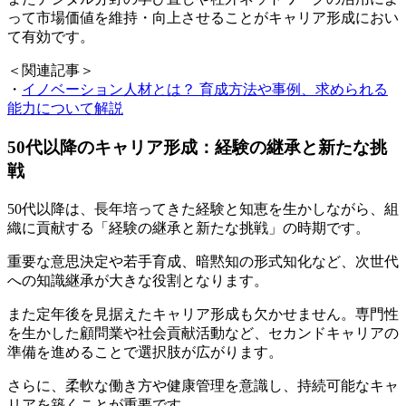
って市場価値を維持・向上させることがキャリア形成におい
て有効です。
＜関連記事＞
・
イノベーション人材とは？ 育成方法や事例、求められる
能力について解説
50代以降のキャリア形成：経験の継承と新たな挑
戦
50代以降は、長年培ってきた経験と知恵を生かしながら、組
織に貢献する「経験の継承と新たな挑戦」の時期です。
重要な意思決定や若手育成、暗黙知の形式知化など、次世代
への知識継承が大きな役割となります。
また定年後を見据えたキャリア形成も欠かせません。専門性
を生かした顧問業や社会貢献活動など、セカンドキャリアの
準備を進めることで選択肢が広がります。
さらに、柔軟な働き方や健康管理を意識し、持続可能なキャ
リアを築くことが重要です。