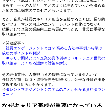
キャリア形成は、ビジネスパーソンとしての自己実現にとど
まらず、一人の人間としてどのように生きていくかを決める
ための自己探求のプロセスともいえます。
また、企業が社員のキャリア形成を支援することは、長期的
なパフォーマンス向上やエンゲージメント強化につながり、
結果として企業の業績向上にも貢献するため、非常に重要な
取り組みです。
＜関連記事＞
・
社員エンゲージメントとは？ 高める方法や事例から学ぶ
成功のポイントを解説
・
キャリア開発とは？企業の具体例やミドル・シニア世代の
取り組み、よくある誤解と対策を解説
その評価業務、人事担当者の負担になっていませんか？
評価の配布・回収・進捗管理を効率化し、公平な評価運用を
支援する仕組みが分かります。
⇒
タレントマネジメントシステムのことが分かる資料ダウン
ロード
なぜキャリア形成が重要になっている