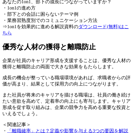
あなたの1on1、部下の成長につながっていますか？
・1on1の進め方
・部下との会話に困らないテーマ例
・業務習熟度別でのコミュニケーション方法
⇒1on1を効果的に進める解説資料の
ダウンロード(無料)はこ
ちら
優秀な人材の獲得と離職防止
企業が社員のキャリア形成を支援することは、優秀な人材の
獲得と離職防止の両面で大きな効果をもたらします。
成長の機会が整っている職場環境があれば、求職者からの評
価が高まり、結果として採用力の向上につながります。
また社員が将来のキャリアを描ける職場は、社員の働き続け
たい意欲を高めて、定着率の向上にも寄与します。キャリア
形成を促す取り組みは、企業の競争力を高める重要な投資と
いえるでしょう。
＜関連記事＞
・
「離職確率」とは？定義や影響を与える3つの要因を解説