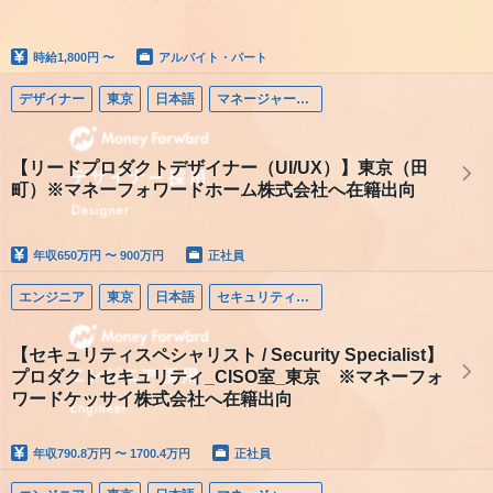
時給
1,800円 〜
アルバイト・パート
デザイナー
東京
日本語
マネージャー（デザイナー）
【リードプロダクトデザイナー（UI/UX）】東京（田
町）※マネーフォワードホーム株式会社へ在籍出向
年収
650万円 〜 900万円
正社員
エンジニア
東京
日本語
セキュリティエンジニア
【セキュリティスペシャリスト / Security Specialist】
プロダクトセキュリティ_CISO室_東京 ※マネーフォ
ワードケッサイ株式会社へ在籍出向
年収
790.8万円 〜 1700.4万円
正社員