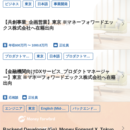
ビジネス
東京
日本語
事業開発
【共創事業_企画営業】東京 ※マネーフォワードエッ
クス株式会社へ在籍出向
年収
600万円 〜 1000.8万円
正社員
プロダクトマネージャー
東京
日本語
プロダクトマネージャー
【金融機関向けDXサービス_プロダクトマネージャ
ー】東京 ※マネーフォワードエックス株式会社へ在籍
出向
応相談
正社員
エンジニア
東京
English (Mid-career)
バックエンドエンジニア
Backend Developer (Go), Money Forward X, Tokyo