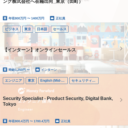
ング株式会社へ在籍出向_東京（田町）
年収
800万円 〜 1400万円
正社員
ビジネス
東京
日本語
セールス
【インターン】オンラインセールス
時給
1,250円 〜
インターン
エンジニア
東京
English (Mid-career)
セキュリティエンジニア
Security Specialist - Product Security, Digital Bank,
Tokyo
年収
800.4万円 〜 1700.4万円
正社員