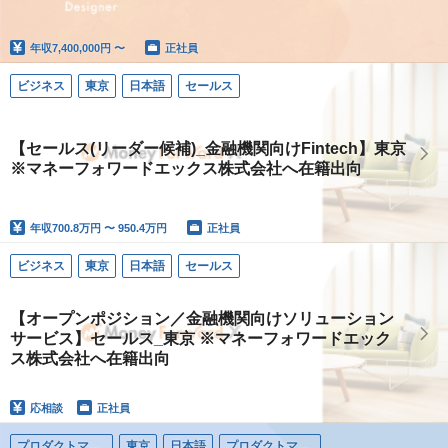
年収
7,400,000円 〜
正社員
ビジネス
東京
日本語
セールス
【セールス(リーダー候補)_金融機関向けFintech】東京
※マネーフォワードエックス株式会社へ在籍出向
年収
700.8万円 〜 950.4万円
正社員
ビジネス
東京
日本語
セールス
【オープンポジション／金融機関向けソリューション
サービス】セールス_東京 ※マネーフォワードエック
ス株式会社へ在籍出向
応相談
正社員
プロダクトマネージャー
東京
日本語
プロダクトマネージャー