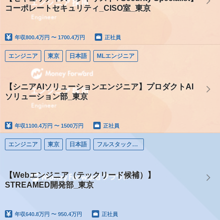
コーポレートセキュリティ_CISO室_東京
年収
800.4万円 〜 1700.4万円
正社員
エンジニア
東京
日本語
MLエンジニア
【シニアAIソリューションエンジニア】プロダクトAI
ソリューション部_東京
年収
1100.4万円 〜 1500万円
正社員
エンジニア
東京
日本語
フルスタックエンジニア
【Webエンジニア（テックリード候補）】
STREAMED開発部_東京
年収
640.8万円 〜 950.4万円
正社員