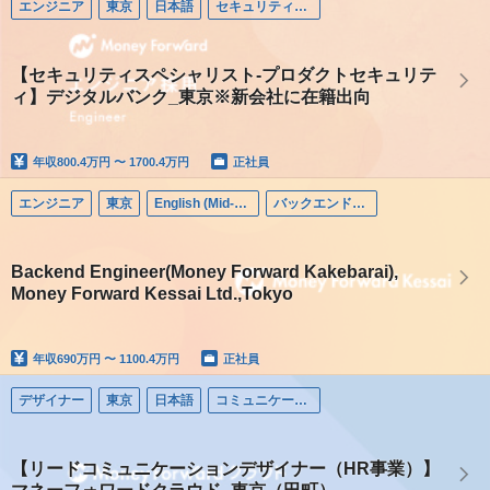
エンジニア
東京
日本語
セキュリティエンジニア
【セキュリティスペシャリスト-プロダクトセキュリテ
ィ】デジタルバンク_東京※新会社に在籍出向
年収
800.4万円 〜 1700.4万円
正社員
エンジニア
東京
English (Mid-career)
バックエンドエンジニア
Backend Engineer(Money Forward Kakebarai),
Money Forward Kessai Ltd.,Tokyo
年収
690万円 〜 1100.4万円
正社員
デザイナー
東京
日本語
コミュニケーションデザイナー
【リードコミュニケーションデザイナー（HR事業）】