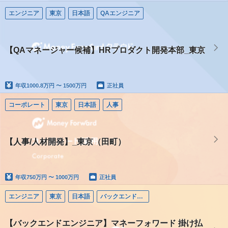
エンジニア
東京
日本語
QAエンジニア
【QAマネージャー候補】HRプロダクト開発本部_東京
年収
1000.8万円 〜 1500万円
正社員
コーポレート
東京
日本語
人事
【人事/人材開発】_東京（田町）
年収
750万円 〜 1000万円
正社員
エンジニア
東京
日本語
バックエンドエンジニア
【バックエンドエンジニア】マネーフォワード 掛け払