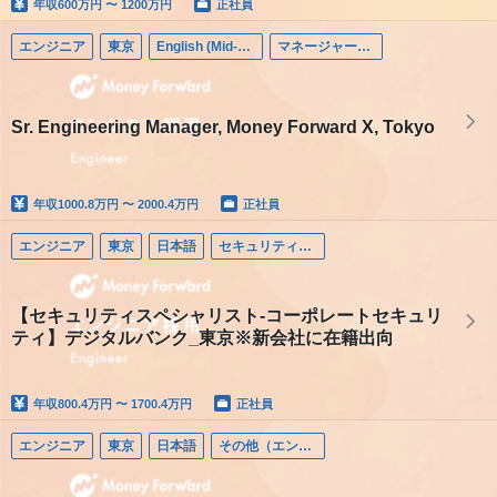
年収
600万円 〜 1200万円
正社員
エンジニア
東京
English (Mid-career)
マネージャー（エンジニア）
Sr. Engineering Manager, Money Forward X, Tokyo
年収
1000.8万円 〜 2000.4万円
正社員
エンジニア
東京
日本語
セキュリティエンジニア
【セキュリティスペシャリスト-コーポレートセキュリ
ティ】デジタルバンク_東京※新会社に在籍出向
年収
800.4万円 〜 1700.4万円
正社員
エンジニア
東京
日本語
その他（エンジニア）