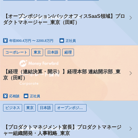
【オープンポジション/バックオフィスSaaS領域】プロ
ダクトマネージャー_東京（田町）
年収
800.4万円 〜 2200.8万円
正社員
コーポレート
東京
日本語
経理
【経理（連結決算・開示）】経理本部 連結開示部_東
京（田町）
応相談
正社員
ビジネス
東京
日本語
オープンポジション（コーポレート）
【プロダクトマネジメント室長】プロダクトマネージ
ャー組織開発・人事戦略_東京