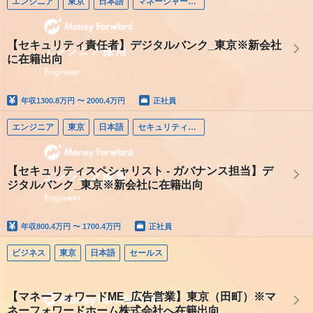
エンジニア
東京
日本語
マネージャー（エンジニア）
【セキュリティ責任者】デジタルバンク_東京※新会社
に在籍出向
年収
1300.8万円 〜 2000.4万円
正社員
エンジニア
東京
日本語
セキュリティエンジニア
【セキュリティスペシャリスト - ガバナンス担当】デ
ジタルバンク_東京※新会社に在籍出向
年収
800.4万円 〜 1700.4万円
正社員
ビジネス
東京
日本語
セールス
【マネーフォワードME_広告営業】東京（田町）※マ
ネーフォワードホーム株式会社へ在籍出向