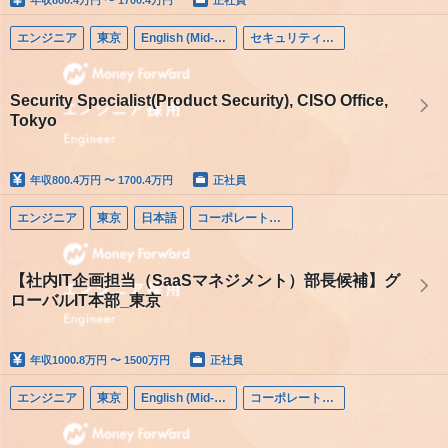
エンジニア
東京
English (Mid-career)
セキュリティエンジニア
Security Specialist(Product Security), CISO Office,
Tokyo
年収
800.4万円 〜 1700.4万円
正社員
エンジニア
東京
日本語
コーポレートエンジニア
【社内IT企画担当（SaaSマネジメント）部長候補】グ
ローバルIT本部_東京
年収
1000.8万円 〜 1500万円
正社員
エンジニア
東京
English (Mid-career)
コーポレートエンジニア