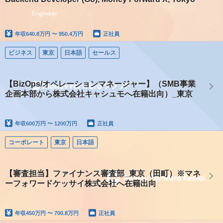
年収
640.8万円 〜 950.4万円
正社員
ビジネス
東京
日本語
セールス
【BizOps/オペレーションマネージャー】（SMB事業
企画本部から株式会社キャシュモへ在籍出向）_東京
年収
600万円 〜 1200万円
正社員
コーポレート
東京
日本語
【審査担当】ファイナンス審査部_東京（田町）※マネ
ーフォワードケッサイ株式会社へ在籍出向
年収
450万円 〜 700.8万円
正社員