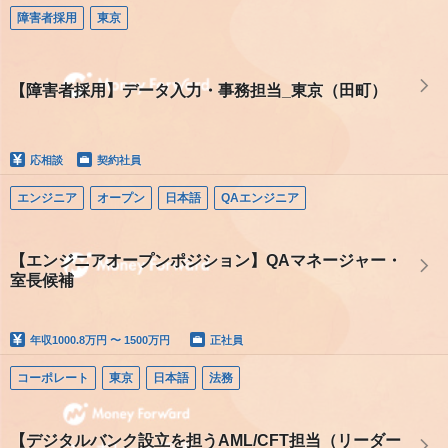
障害者採用
東京
【障害者採用】データ入力・事務担当_東京（田町）
応相談
契約社員
エンジニア
オープン
日本語
QAエンジニア
【エンジニアオープンポジション】QAマネージャー・
室長候補
年収
1000.8万円 〜 1500万円
正社員
コーポレート
東京
日本語
法務
【デジタルバンク設立を担うAML/CFT担当（リーダー