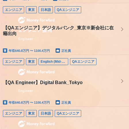
エンジニア
東京
日本語
QAエンジニア
【QAエンジニア】デジタルバンク_東京※新会社に在
籍出向
年収
640.8万円 〜 1100.4万円
正社員
エンジニア
東京
English (Mid-career)
QAエンジニア
【QA Engineer】Digital Bank_Tokyo
年収
640.8万円 〜 1100.4万円
正社員
エンジニア
東京
日本語
QAエンジニア