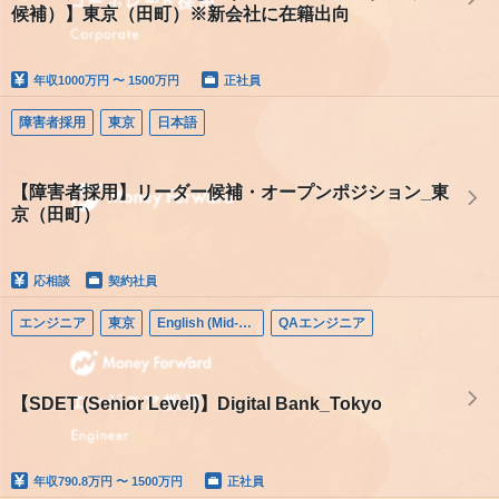
候補）】東京（田町）※新会社に在籍出向
年収
1000万円 〜 1500万円
正社員
障害者採用
東京
日本語
【障害者採用】リーダー候補・オープンポジション_東
京（田町）
応相談
契約社員
エンジニア
東京
English (Mid-career)
QAエンジニア
【SDET (Senior Level)】Digital Bank_Tokyo
年収
790.8万円 〜 1500万円
正社員