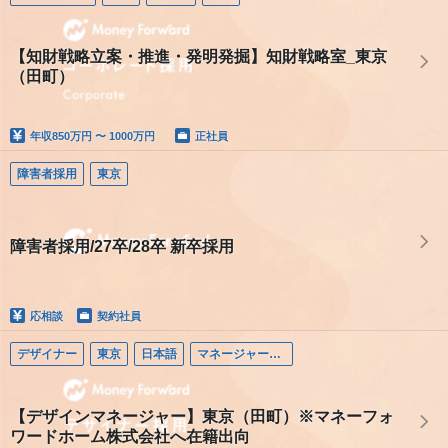
【知財戦略立案・推進・発明発掘】知財戦略室_東京
（田町）
年収
850万円 〜 1000万円
正社員
障害者採用
東京
障害者採用/27卒/28卒 新卒採用
応相談
契約社員
デザイナー
東京
日本語
マネージャー（デザイナー）
【デザインマネージャー】東京（田町）※マネーフォ
ワードホーム株式会社へ在籍出向