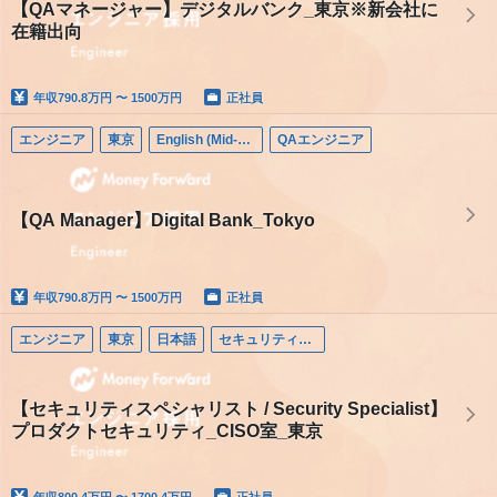
【QAマネージャー】デジタルバンク_東京※新会社に
在籍出向
年収
790.8万円 〜 1500万円
正社員
エンジニア
東京
English (Mid-career)
QAエンジニア
【QA Manager】Digital Bank_Tokyo
年収
790.8万円 〜 1500万円
正社員
エンジニア
東京
日本語
セキュリティエンジニア
【セキュリティスペシャリスト / Security Specialist】
プロダクトセキュリティ_CISO室_東京
年収
800.4万円 〜 1700.4万円
正社員