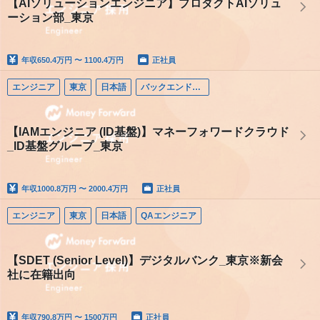
【AIソリューションエンジニア】プロダクトAIソリュ
ーション部_東京
年収
650.4万円 〜 1100.4万円
正社員
エンジニア
東京
日本語
バックエンドエンジニア
【IAMエンジニア (ID基盤)】マネーフォワードクラウド
_ID基盤グループ_東京
年収
1000.8万円 〜 2000.4万円
正社員
エンジニア
東京
日本語
QAエンジニア
【SDET (Senior Level)】デジタルバンク_東京※新会
社に在籍出向
年収
790.8万円 〜 1500万円
正社員