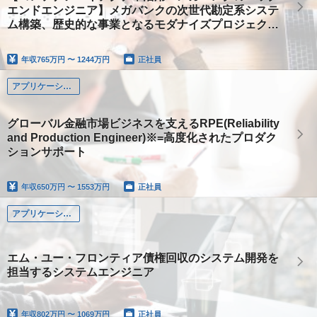
エンドエンジニア】メガバンクの次世代勘定系システ
ム構築、歴史的な事業となるモダナイズプロジェクト
に参加しませんか？
年収
765万円 〜 1244万円
正社員
アプリケーション系
グローバル金融市場ビジネスを支えるRPE(Reliability
and Production Engineer)※=高度化されたプロダク
ションサポート
年収
650万円 〜 1553万円
正社員
アプリケーション系
エム・ユー・フロンティア債権回収のシステム開発を
担当するシステムエンジニア
年収
802万円 〜 1069万円
正社員