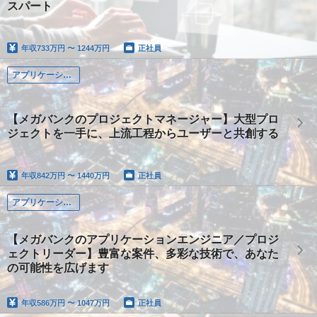
スパート
年収
733万円 〜 1244万円
正社員
アプリケーション系
【メガバンクのプロジェクトマネージャー】大型プロ
ジェクトを一手に、上流工程からユーザーと共創する
年収
842万円 〜 1440万円
正社員
アプリケーション系
【メガバンクのアプリケーションエンジニア／プロジ
ェクトリーダー】豊富な案件、多彩な技術で、あなた
の可能性を広げます
年収
586万円 〜 1047万円
正社員