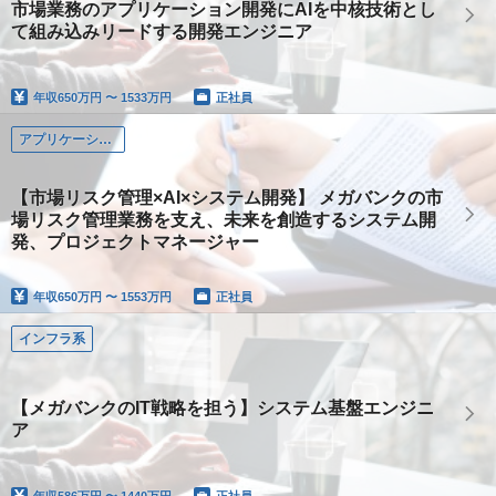
市場業務のアプリケーション開発にAIを中核技術とし
て組み込みリードする開発エンジニア
年収
650万円 〜 1533万円
正社員
アプリケーション系
【市場リスク管理×AI×システム開発】 メガバンクの市
場リスク管理業務を支え、未来を創造するシステム開
発、プロジェクトマネージャー
年収
650万円 〜 1553万円
正社員
インフラ系
【メガバンクのIT戦略を担う】システム基盤エンジニ
ア
年収
586万円 〜 1440万円
正社員