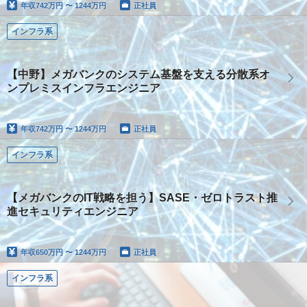
年収
742万円 〜 1244万円
正社員
インフラ系
【中野】メガバンクのシステム基盤を支える分散系オ
ンプレミスインフラエンジニア
年収
742万円 〜 1244万円
正社員
インフラ系
【メガバンクのIT戦略を担う】SASE・ゼロトラスト推
進セキュリティエンジニア
年収
650万円 〜 1244万円
正社員
インフラ系