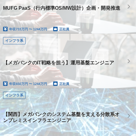
MUFG PaaS（行内標準OS/MW設計）企画・開発推進
年収
733万円 〜 1244万円
正社員
インフラ系
【メガバンクのIT戦略を担う】運用基盤エンジニア
年収
650万円 〜 1244万円
正社員
インフラ系
【関西】メガバンクのシステム基盤を支える分散系オ
ンプレミスインフラエンジニア