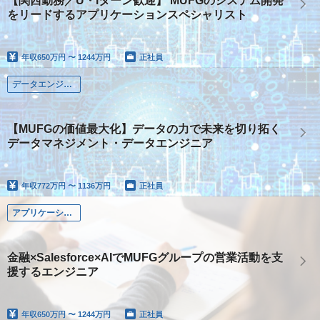
【関西勤務／U・Iターン歓迎】 MUFGのシステム開発
をリードするアプリケーションスペシャリスト
年収
650万円 〜 1244万円
正社員
データエンジニア
【MUFGの価値最大化】データの力で未来を切り拓く
データマネジメント・データエンジニア
年収
772万円 〜 1136万円
正社員
アプリケーション系
金融×Salesforce×AIでMUFGグループの営業活動を支
援するエンジニア
年収
650万円 〜 1244万円
正社員