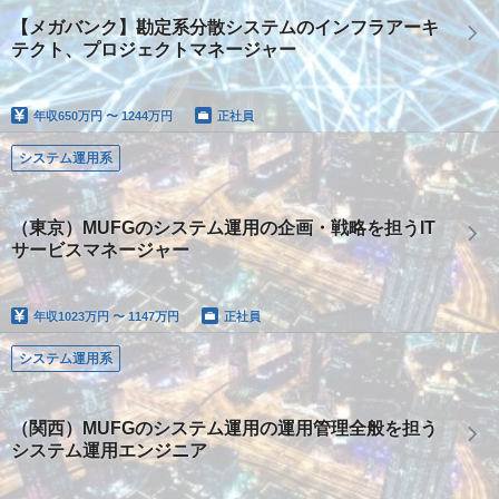
【メガバンク】勘定系分散システムのインフラアーキ
テクト、プロジェクトマネージャー
年収
650万円 〜 1244万円
正社員
システム運用系
（東京）MUFGのシステム運用の企画・戦略を担うIT
サービスマネージャー
年収
1023万円 〜 1147万円
正社員
システム運用系
（関西）MUFGのシステム運用の運用管理全般を担う
システム運用エンジニア