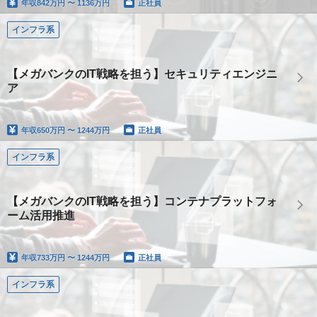
年収
842万円 〜 1136万円
正社員
インフラ系
【メガバンクのIT戦略を担う】セキュリティエンジニ
ア
年収
650万円 〜 1244万円
正社員
インフラ系
【メガバンクのIT戦略を担う】コンテナプラットフォ
ーム活用推進
年収
733万円 〜 1244万円
正社員
インフラ系