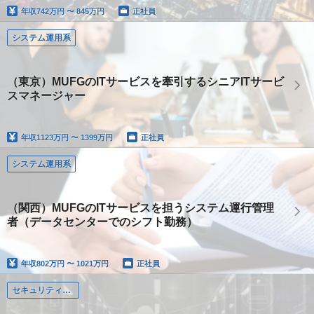
年収
742万円 〜 845万円
正社員
システム運用系
（東京）MUFGのITサービスを牽引するシニアITサービ
スマネージャー
年収
1123万円 〜 1399万円
正社員
システム運用系
（関西）MUFGのITサービスを担うシステム運行管理
者（データセンターでのシフト勤務）
年収
802万円 〜 1021万円
正社員
セキュリティスペシャリスト