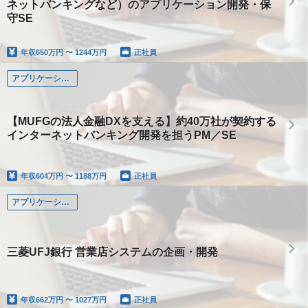
ネットバンキングなど）のアプリケーション開発・保
守SE
年収
650万円 〜 1244万円
正社員
アプリケーション系
【MUFGの法人金融DXを支える】約40万社が契約する
インターネットバンキング開発を担うPM／SE
年収
604万円 〜 1188万円
正社員
アプリケーション系
三菱UFJ銀行 営業店システムの企画・開発
年収
662万円 〜 1027万円
正社員