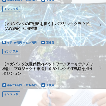
インフラ系
【メガバンクのIT戦略を担う】パブリッククラウド
（AWS等）活用推進
年収
750万円 〜 1244万円
正社員
インフラ系
【メガバンク次世代行内ネットワークアーキテクチャ
検討・プロジェクト推進】メガバンクのIT戦略を担う
ポジション
年収
750万円 〜 1244万円
正社員
インフラ系