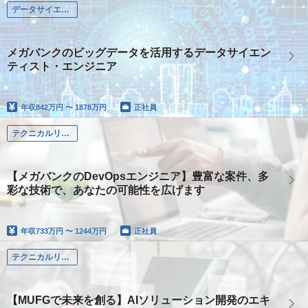
データサイエンティスト
メガバンクのビッグデータを活用するデータサイエン
ティスト・エンジニア
年収
842万円 〜 1878万円
正社員
テクニカルリード
【メガバンクのDevOpsエンジニア】豊富な案件、多
彩な技術で、あなたの可能性を広げます
年収
733万円 〜 1244万円
正社員
テクニカルリード
【MUFGで未来を創る】AIソリューション開発のエキ