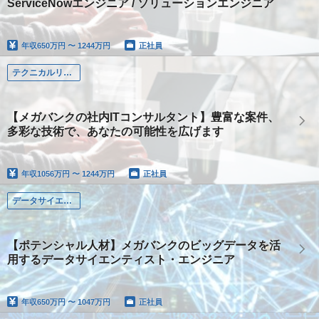
ServiceNowエンジニア / ソリューションエンジニア
年収
650万円 〜 1244万円
正社員
テクニカルリード
【メガバンクの社内ITコンサルタント】豊富な案件、
多彩な技術で、あなたの可能性を広げます
年収
1056万円 〜 1244万円
正社員
データサイエンティスト
【ポテンシャル人材】メガバンクのビッグデータを活
用するデータサイエンティスト・エンジニア
年収
650万円 〜 1047万円
正社員