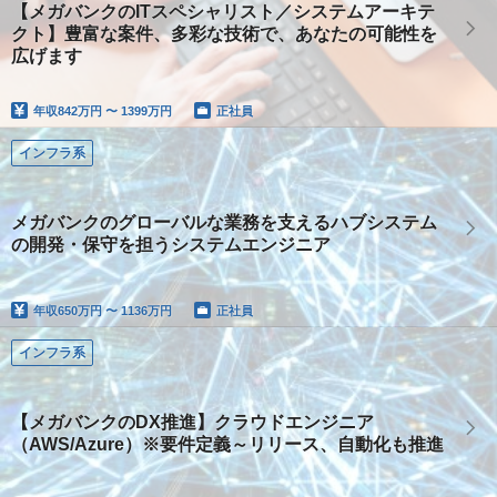
【メガバンクのITスペシャリスト／システムアーキテ
クト】豊富な案件、多彩な技術で、あなたの可能性を
広げます
年収
842万円 〜 1399万円
正社員
インフラ系
メガバンクのグローバルな業務を支えるハブシステム
の開発・保守を担うシステムエンジニア
年収
650万円 〜 1136万円
正社員
インフラ系
【メガバンクのDX推進】クラウドエンジニア
（AWS/Azure）※要件定義～リリース、自動化も推進