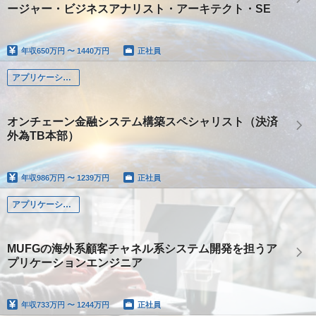
ージャー・ビジネスアナリスト・アーキテクト・SE
年収
650万円 〜 1440万円
正社員
アプリケーション系
オンチェーン金融システム構築スペシャリスト（決済
外為TB本部）
年収
986万円 〜 1239万円
正社員
アプリケーション系
MUFGの海外系顧客チャネル系システム開発を担うア
プリケーションエンジニア
年収
733万円 〜 1244万円
正社員