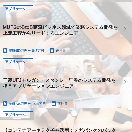
アプリケーション系
MUFGのBtoB商流ビジネス領域で業務システム開発を
上流工程からリードするエンジニア
年収
650万円 〜 845万円
正社員
アプリケーション系
三菱UFJモルガン・スタンレー証券のシステム開発を
担うアプリケーションエンジニア
年収
733万円 〜 1399万円
正社員
アプリケーション系
【コンテナアーキテクチャ活用：メガバンクのバック