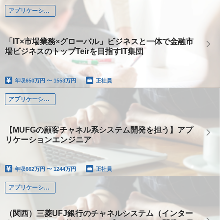
アプリケーション系
「IT×市場業務×グローバル」ビジネスと一体で金融市
場ビジネスのトップTeirを目指すIT集団
年収
650万円 〜 1553万円
正社員
アプリケーション系
【MUFGの顧客チャネル系システム開発を担う】アプ
リケーションエンジニア
年収
662万円 〜 1244万円
正社員
アプリケーション系
（関西）三菱UFJ銀行のチャネルシステム（インター