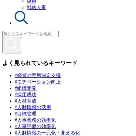
採用
戦略人事
よく見られているキーワード
#経営の意思決定支援
#モチベーション向上
#組織開発
#採用成功
#人材育成
#人財情報の活用
#目標管理
#人事業務の効率化
#人事評価の効率化
#人財情報の一元化・見える化