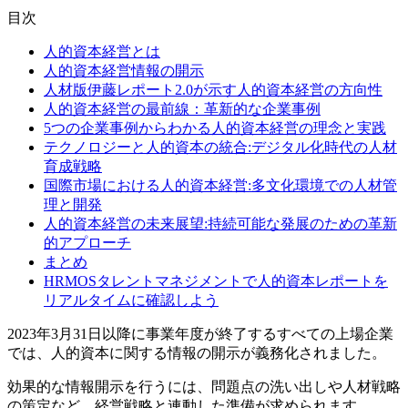
目次
人的資本経営とは
人的資本経営情報の開示
人材版伊藤レポート2.0が示す人的資本経営の方向性
人的資本経営の最前線：革新的な企業事例
5つの企業事例からわかる人的資本経営の理念と実践
テクノロジーと人的資本の統合:デジタル化時代の人材
育成戦略
国際市場における人的資本経営:多文化環境での人材管
理と開発
人的資本経営の未来展望:持続可能な発展のための革新
的アプローチ
まとめ
HRMOSタレントマネジメントで人的資本レポートを
リアルタイムに確認しよう
2023年3月31日以降に事業年度が終了するすべての上場企業
では、人的資本に関する情報の開示が義務化されました。
効果的な情報開示を行うには、問題点の洗い出しや人材戦略
の策定など、経営戦略と連動した準備が求められます。