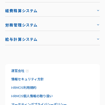
機能
トップ
経費精算システム
料金
トップ
労務管理システム
キャリア採用
トップ
導入事例
給与計算システム
お役立ち資料
ハーモス給与
トップ
トップ
お知らせ
機能
サービス資料でわかること
特長
運営会社
資料請求
給与明細
セキュリティ
情報セキュリティ方針
社内版ビズリーチ
日報管理
HRMOS利用規約
サポート
HRMOS個人情報の取り扱い
よくあるご質問
ワークフロー
マーケティングプライバシーポリシー