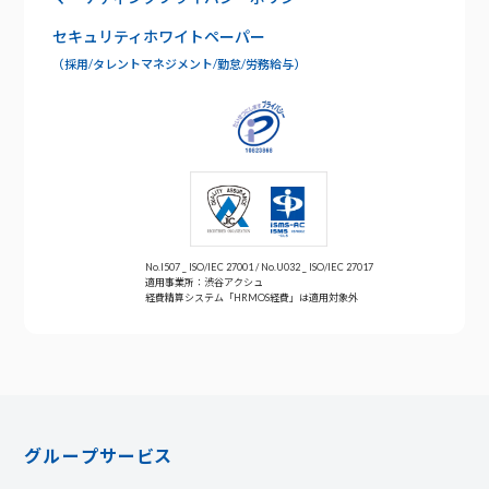
お問い合わせ
セキュリティホワイトペーパー
年末調整
（採用/タレントマネジメント/勤怠/労務給与）
No.I507 _ ISO/IEC 27001 / No.U032 _ ISO/IEC 27017
適用事業所：渋谷アクシュ
経費精算システム「HRMOS経費」は適用対象外
グループサービス