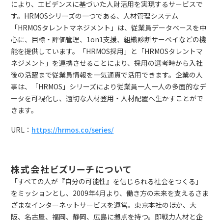
により、エビデンスに基づいた人財活用を実現するサービスで
す。HRMOSシリーズの一つである、人材管理システム
「HRMOSタレントマネジメント」は、従業員データベースを中
心に、目標・評価管理、1on1支援、組織診断サーベイなどの機
能を提供しています。「HRMOS採用」と「HRMOSタレントマ
ネジメント」を連携させることにより、採用の選考時から入社
後の活躍まで従業員情報を一気通貫で活用できます。企業の人
事は、「HRMOS」シリーズにより従業員一人一人の多面的なデ
ータを可視化し、適切な人材登用・人材配置へ生かすことがで
きます。
URL：
https://hrmos.co/series/
株式会社ビズリーチについて
「すべての人が『自分の可能性』を信じられる社会をつくる」
をミッションとし、2009年4月より、働き方の未来を支えるさま
ざまなインターネットサービスを運営。東京本社のほか、大
阪、名古屋、福岡、静岡、広島に拠点を持つ。即戦力人材と企