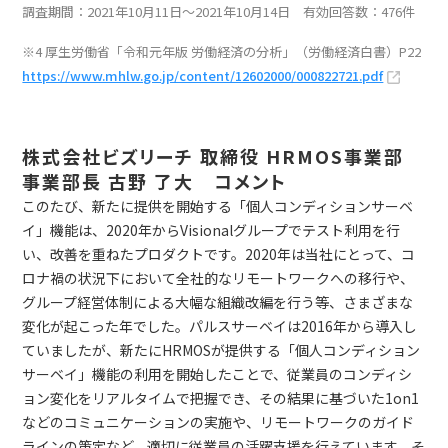
調査期間：2021年10月11日～2021年10月14日 有効回答数：476件
※4 厚生労働省「令和元年版 労働経済の分析」（労働経済白書）P22
https://www.mhlw.go.jp/content/12602000/000822721.pdf
株式会社ビズリーチ 取締役 HRMOS事業部
事業部長 古野 了大 コメント
このたび、新たに提供を開始する「個人コンディションサーベ
イ」機能は、2020年からVisionalグループでテスト利用を行
い、改善を重ねたプロダクトです。2020年は当社にとって、コ
ロナ禍の状況下において全社的なリモートワークへの移行や、
グループ経営体制による大幅な組織改編を行う等、さまざまな
変化が起こった年でした。パルスサーベイは2016年から導入し
ていましたが、新たにHRMOSが提供する「個人コンディション
サーベイ」機能の利用を開始したことで、従業員のコンディシ
ョン変化をリアルタイムで把握でき、その結果に基づいた1on1
などのコミュニケーションの実施や、リモートワークのガイド
ラインの策定など、適切に従業員の活躍支援を行えています。そ