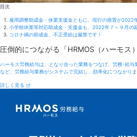
目次
雇用調整助成金・休業支援金ともに、現行の措置が2022
小学校休業等対応助成金・支援金も、2022年７～９月の
コロナ禍の助成金、不正受給は厳禁です！
圧倒的につながる「HRMOS（ハーモス
ハーモス労務給与は、となり合った業務をつなげ、労務･給与
など、労務給与業務がシステムで完結し、効率化につながりま
詳しく見る