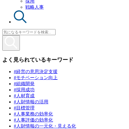
採用
戦略人事
よく見られているキーワード
#経営の意思決定支援
#モチベーション向上
#組織開発
#採用成功
#人材育成
#人財情報の活用
#目標管理
#人事業務の効率化
#人事評価の効率化
#人財情報の一元化・見える化