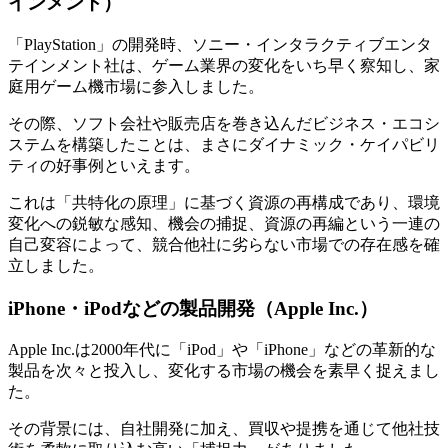
インメント）
「PlayStation」の開発時、ソニー・インタラクティブエンタ
テインメント社は、ゲーム業界の変化をいち早く察知し、家
庭用ゲーム機市場に参入しました。
その際、ソフト会社や販売店を巻き込んだビジネス・エコシ
ステムを構築したことは、まさにダイナミック・ケイパビリ
ティの好事例といえます。
これは「共特化の原理」に基づく資源の再構成であり、環境
変化への鋭敏な感知、機会の捕捉、資源の再編という一連の
自己変容によって、競合他社に劣らない市場での存在感を確
立しました。
iPhone・iPodなどの製品開発（Apple Inc.）
Apple Inc.は2000年代に「iPod」や「iPhone」などの革新的な
製品を次々と投入し、変化する市場の機会を素早く捉えまし
た。
その背景には、自社開発に加え、買収や提携を通じて他社技