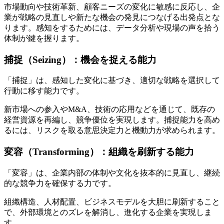
市場動向や技術革新、顧客ニーズの変化に敏感に反応し、企
業が戦略の見直しや新たな機会の発見につなげる出発点とな
ります。感知をするためには、データ分析や現場の声を拾う
体制が鍵を握ります。
捕捉（Seizing）：機会を捉える能力
「捕捉」は、感知した変化に基づき、適切な戦略を選択して
行動に移す能力です。
新市場への参入やM&A、技術の応用などを通じて、既存の
経営資源を再編し、競争優位を実現します。捕捉能力を高め
るには、リスクを取る意思決定力と機動力が求められます。
変容（Transforming）：組織を刷新する能力
「変容」は、企業内部の体制や文化を抜本的に見直し、継続
的な競争力を確保する力です。
組織構造、人材配置、ビジネスモデルを大胆に刷新すること
で、外部環境とのズレを解消し、進化する企業を実現しま
す。