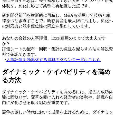
特に注目すべきは、長年蓄積してきた人材・ノウハウ・研究
体制を、変化に応じて柔軟に再配置した点です。
研究開発部門を横断的に再編し、M&Aも活用して技術と組
織をつなぎ直すことで、既存資産を最大限に活用し、変化へ
の対応力と競争優位性の両立を果たしています。
あなたの会社の人事評価、Excel運用のままで大丈夫です
か？
評価シートの配布・回収・集計の負担を減らす方法を解説資
料で確認できます。
⇒
人事評価を効率化する資料のダウンロードはこちら
ダイナミック・ケイパビリティを高め
る方法
ダイナミック・ケイパビリティを高めるには、過去の成功体
験に固執せず、変革を受け入れる経営者の姿勢や、組織を自
由に変化させる取り組みが重要です。
競争の激しい時代において成果を上げるために、ダイナミッ