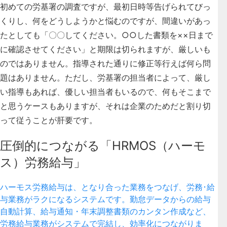
初めての労基署の調査ですが、最初日時等告げられてびっ
くりし、何をどうしようかと悩むのですが、間違いがあっ
たとしても「〇〇してください。○○した書類を××日まで
に確認させてください」と期限は切られますが、厳しいも
のではありません。指導された通りに修正等行えば何ら問
題はありません。ただし、労基署の担当者によって、厳し
い指導もあれば、優しい担当者もいるので、何もそこまで
と思うケースもありますが、それは企業のためだと割り切
って従うことが肝要です。
圧倒的につながる「HRMOS（ハーモ
ス）労務給与」
ハーモス労務給与は、となり合った業務をつなげ、労務･給
与業務がラクになるシステムです。勤怠データからの給与
自動計算、給与通知・年末調整書類のカンタン作成など、
労務給与業務がシステムで完結し、効率化につながりま