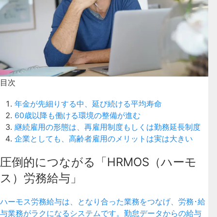
目次
年金が先細りする中、延び続ける平均寿命
60歳以降も働ける環境の整備が進む
継続雇用の形態は、再雇用制度もしくは勤務延長制度
企業としても、高齢者雇用のメリットは実は大きい
圧倒的につながる「HRMOS（ハーモ
ス）労務給与」
ハーモス労務給与は、となり合った業務をつなげ、労務･給
与業務がラクになるシステムです。勤怠データからの給与