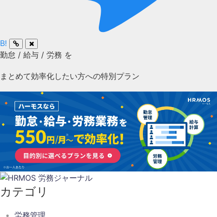
B!
勤怠
/
給与
/
労務
を
まとめて効率化したい方への特別プラン
カテゴリ
労務管理