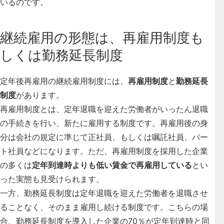
いるのです。
継続雇用の形態は、再雇用制度も
しくは勤務延長制度
定年後再雇用の継続雇用制度には、
再雇用制度
と
勤務延長
制度
があります。
再雇用制度とは、定年退職を迎えた労働者がいったん退職
の手続きを行い、新たに雇用する制度
です。再雇用後の身
分は会社の規定に準じて正社員、もしくは嘱託社員、パー
ト社員などになります。ただ、再雇用制度を採用した企業
の多くは
定年到達時よりも低い賃金で再雇用している
とい
った実態も見受けられます。
一方、
勤務延長制度は定年退職を迎えた労働者を退職させ
ることなく、そのまま雇用し続ける制度
です。こちらの場
合、勤務延長制度を導入した企業の70％が定年到達時と同