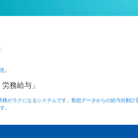
」
理』
）労務給与」
業務がラクになるシステムです。勤怠データからの給与自動計
す。