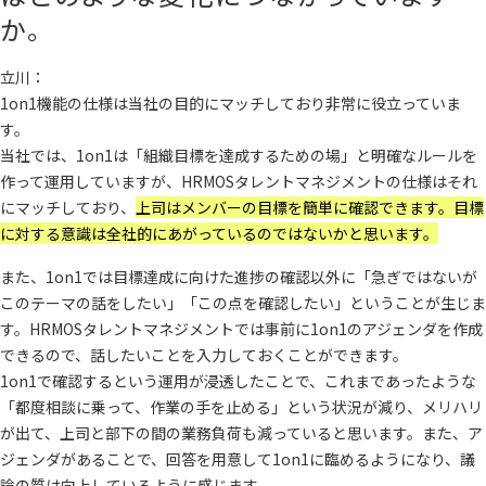
か。
立川：
1on1機能の仕様は当社の目的にマッチしており非常に役立っていま
す。
当社では、1on1は「組織目標を達成するための場」と明確なルールを
作って運用していますが、HRMOSタレントマネジメントの仕様はそれ
にマッチしており、
上司はメンバーの目標を簡単に確認できます。目標
に対する意識は全社的にあがっているのではないかと思います。
また、1on1では目標達成に向けた進捗の確認以外に「急ぎではないが
このテーマの話をしたい」「この点を確認したい」ということが生じま
す。HRMOSタレントマネジメントでは事前に1on1のアジェンダを作成
できるので、話したいことを入力しておくことができます。
1on1で確認するという運用が浸透したことで、これまであったような
「都度相談に乗って、作業の手を止める」という状況が減り、メリハリ
が出て、上司と部下の間の業務負荷も減っていると思います。また、ア
ジェンダがあることで、回答を用意して1on1に臨めるようになり、議
論の質は向上しているように感じます。