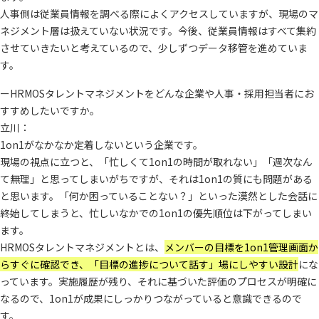
人事側は従業員情報を調べる際によくアクセスしていますが、現場のマ
ネジメント層は扱えていない状況です。今後、従業員情報はすべて集約
させていきたいと考えているので、少しずつデータ移管を進めていま
す。
ーHRMOSタレントマネジメントをどんな企業や人事・採用担当者にお
すすめしたいですか。
立川：
1on1がなかなか定着しないという企業です。
現場の視点に立つと、「忙しくて1on1の時間が取れない」「週次なん
て無理」と思ってしまいがちですが、それは1on1の質にも問題がある
と思います。「何か困っていることない？」といった漠然とした会話に
終始してしまうと、忙しいなかでの1on1の優先順位は下がってしまい
ます。
HRMOSタレントマネジメントとは、
メ
ンバーの目標を1on1管理画面か
らすぐに確認でき、「目標の進捗について話す」場にしやすい設計
にな
っています。実施履歴が残り、それに基づいた評価のプロセスが明確に
なるので、1on1が成果にしっかりつながっていると意識できるので
す。