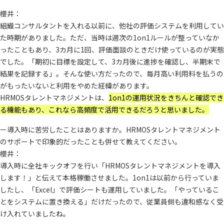
櫻井：
組織コンサルタントを入れる以前に、他社の評価システムを利用してい
た時期がありました。ただ、当時は週次の1on1ルールが整っていなか
ったこともあり、3カ月に1回、評価面談のときだけ使っているのが実態
でした。「期初に目標を設定して、3カ月後に進捗を確認し、半期末で
結果を記録する」。そんな使い方だったので、毎月高い利用料を払うの
がもったいないと利用をやめた経緯があります。
HRMOSタレントマネジメントは、
1on1の運用状況をきちんと確認でき
る機能もあり、これなら高頻度で活用できるだろうと思いました。
ー導入時に苦労したことはありますか。HRMOSタレントマネジメント
のサポートで印象的だったことも併せて教えてください。
櫻井：
導入時に全社キックオフを行い「HRMOSタレントマネジメントを導入
します！」と伝えて本格稼働させました。1on1は以前から行っていま
したし、「Excel」で評価シートも運用していました。「やっているこ
とをシステムに置き換える」だけだったので、従業員側も違和感なく受
け入れていましたね。