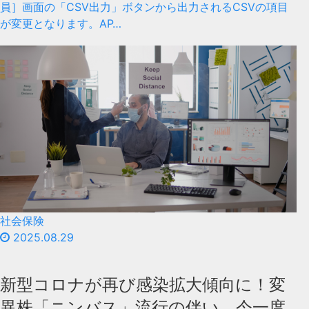
員］画面の「CSV出力」ボタンから出力されるCSVの項目
が変更となります。AP…
社会保険
2025.08.29
新型コロナが再び感染拡大傾向に！変
異株「ニンバス」流行の伴い、今一度