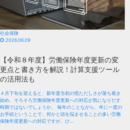
社会保険
2026.06.09
【令和８年度】労働保険年度更新の変
更点と書き方を解説！計算支援ツール
の活用法も
４月下旬を迎えると、新年度当初の慌ただしさが落ち着き
始め、そろそろ労働保険年度更新への対応が気になりだす
時期ではないでしょうか。 毎年のことながら、年に一度の
お手続ということで、何かと頭を悩ませることの多い労働
保険年度更新への対応ですが、ひ…