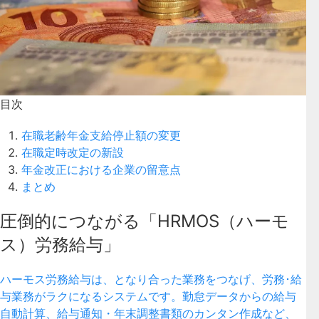
目次
在職老齢年金支給停止額の変更
在職定時改定の新設
年金改正における企業の留意点
まとめ
圧倒的につながる「HRMOS（ハーモ
ス）労務給与」
ハーモス労務給与は、となり合った業務をつなげ、労務･給
与業務がラクになるシステムです。勤怠データからの給与
自動計算、給与通知・年末調整書類のカンタン作成など、