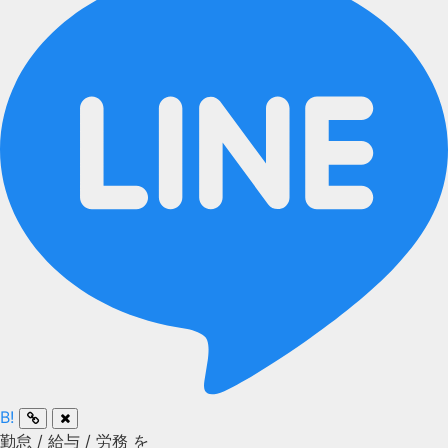
B!
勤怠
/
給与
/
労務
を