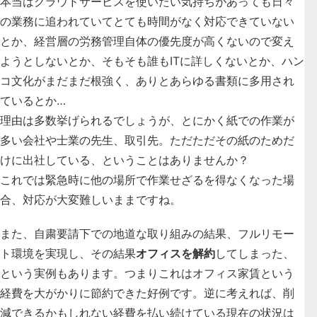
本当はクラウドサービスを使いたい気持ちがあっても日々
の業務に追われていてとても時間がなく対応できていない
とか、経営層の労務管理自体の優先度が高くないので変え
ようとしないとか、そもそも誰もITに詳しくないとか、ハン
コ文化がまだまだ根強く、ありとあらゆる書類に多用され
ているとか…
理由は多数挙げられるでしょうが、とにかく紙での作業が
多い会社や士業の先生、取引先。ただただその紙のためだ
けに出社している、ということはありませんか？
これでは緊急時に他の場所で作業せざるを得なくなった場
合、対応が大変難しいままですね。
また、自粛要請下での地道な取り組みの結果、フルリモー
ト環境を実現し、その結果
オフィスを解約
してしまった、
という実例もあります。つまりこれはオフィス家賃という
経費を大がかりに節約できた好例です。逆に考えれば、削
減できるかもしれない経費を払い続けている現在の状況は