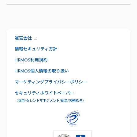
お役立ち資料
ハーモス給与
トップ
トップ
お知らせ
機能
サービス資料でわかること
特長
運営会社
資料請求
給与明細
セキュリティ
情報セキュリティ方針
社内版ビズリーチ
日報管理
HRMOS利用規約
サポート
HRMOS個人情報の取り扱い
よくあるご質問
ワークフロー
マーケティングプライバシーポリシー
お問い合わせ
セキュリティホワイトペーパー
年末調整
（採用/タレントマネジメント/勤怠/労務給与）