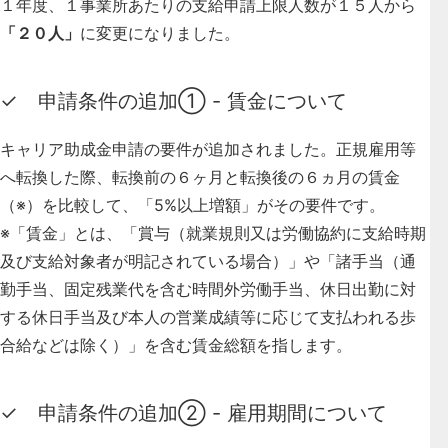
１年度、１事業所あたりの支給申請上限人数が１５人から
「２０人」
に変更になりました。
✓ 申請条件の追加① - 賃金について
キャリア助成金申請の要件が追加されました。正規雇用等
へ転換した際、転換前の６ヶ月と転換後の６ヵ月の賃金
（※）を比較して、「5%以上増額」がその要件です。
※「賃金」とは、「賞与（就業規則又は労働協約に支給時期
及び支給対象者が明記されている場合）」や「諸手当（通
勤手当、固定残業代を含む時間外労働手当、休日出勤に対
する休日手当及び本人の営業成績等に応じて支払われる歩
合給などは除く）」を含む賃金総額を指します。
✓ 申請条件の追加② - 雇用期間について