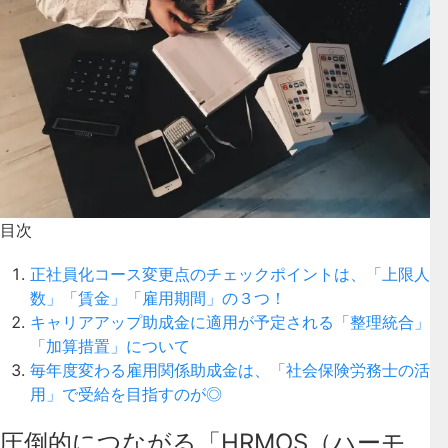
目次
正社員化コース変更点のチェックポイントは、「上限人
数」「賃金」「雇用期間」の３つ！
キャリアアップ助成金に適用が予定される「整理統合」
「加算措置」について
毎年度変わる雇用関係助成金は、「社会保険労務士の活
用」で受給を目指すのが◎
圧倒的につながる「HRMOS（ハーモ