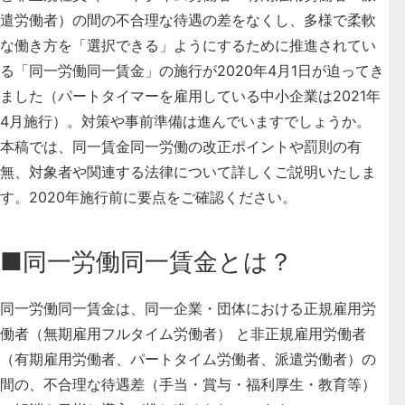
遣労働者）の間の不合理な待遇の差をなくし、多様で柔軟
な働き方を「選択できる」ようにするために推進されてい
る「同一労働同一賃金」の施行が2020年4月1日が迫ってき
ました（パートタイマーを雇用している中小企業は2021年
4月施行）。対策や事前準備は進んでいますでしょうか。
本稿では、
同一賃金同一労働の改正ポイントや罰則の有
無、対象者や関連する法律
について詳しくご説明いたしま
す。2020年施行前に要点をご確認ください。
■同一労働同一賃金とは？
同一労働同一賃金は、同一企業・団体における
正規雇用労
働者
（無期雇用フルタイム労働者） と
非正規雇用労働者
（有期雇用労働者、パートタイム労働者、派遣労働者）の
間の、
不合理な待遇差（手当・賞与・福利厚生・教育等）