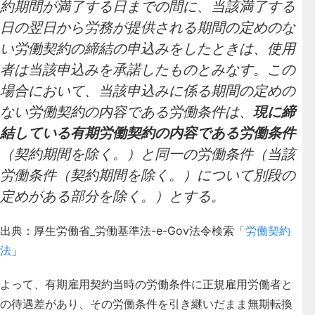
約期間が満了する日までの間に、当該満了する
日の翌日から労務が提供される期間の定めのな
い労働契約の締結の申込みをしたときは、使用
者は当該申込みを承諾したものとみなす。この
場合において、当該申込みに係る期間の定めの
ない労働契約の内容である労働条件は、
現に締
結している有期労働契約の内容である労働条件
（契約期間を除く。）と同一の労働条件（当該
労働条件（契約期間を除く。）について別段の
定めがある部分を除く。）とする。
出典：厚生労働省_労働基準法-e-Gov法令検索「
労働契約
法
」
よって、有期雇用契約当時の労働条件に正規雇用労働者と
の待遇差があり、その労働条件を引き継いだまま無期転換