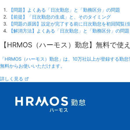
【問題】よくある「日次勤怠」と「勤務区分」の問題
【前提】「日次勤怠の生成」と、そのタイミング
【問題の原因】設定が完了する前に日次勤怠を初回閲覧(生
【解消方法】よくある「日次勤怠」と「勤務区分」の問題
【HRMOS（ハーモス）勤怠】無料で使
「HRMOS（ハーモス）勤怠」は、10万社以上が登録する勤怠管
無料からお使いいただけます。
詳しく見る