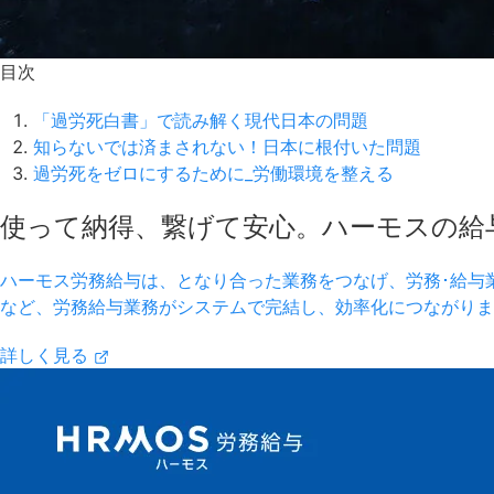
目次
「過労死白書」で読み解く現代日本の問題
知らないでは済まされない！日本に根付いた問題
過労死をゼロにするために_労働環境を整える
使って納得、繋げて安心。ハーモスの給与シ
ハーモス労務給与は、となり合った業務をつなげ、労務･給与
など、労務給与業務がシステムで完結し、効率化につながりま
詳しく見る