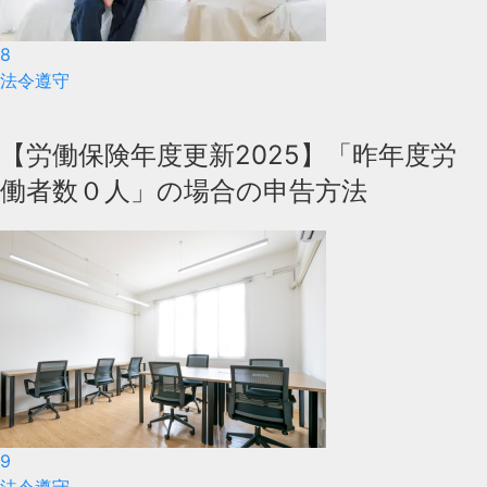
8
法令遵守
【労働保険年度更新2025】「昨年度労
働者数０人」の場合の申告方法
9