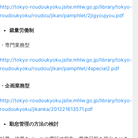
http://tokyo-roudoukyoku.jsite.mhlw.go.jp/library/tokyo-
roudoukyoku/roudou/jikan/pamphlet/2jigyoujyou.pdf
裁量労働制
・専門業務型
http://tokyo-roudoukyoku.jsite.mhlw.go.jp/library/tokyo-
roudoukyoku/roudou/jikan/pamphlet/4special2.pdf
・企画業務型
http://tokyo-roudoukyoku.jsite.mhlw.go.jp/library/tokyo-
roudoukyoku/jikanka/201221613571.pdf
勤怠管理の方法の検討