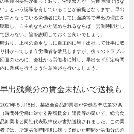
の客観的要件が揃っており、労使双方が「労働時間ではな
い」という認識を有していることが前提となります。早出
が常となっている労働者に対しては面談等で早出の理由を
聴取し、自主的なものと認められるならば「労働時間とし
て扱わない」旨を説明しておくと良いでしょう。
時おり、上司の命令なしに自主的に早く出社して仕事に取
り掛かってしまう労働者を散見しますが、後々のトラブル
回避のために、会社から労働者に対し、早出せず所定時間
内に業務を行うよう注意喚起を行いましょう。
早出残業分の賃金未払いで送検も
2021年８月16日、某総合食品卸業者が労働基準法第37条
（時間外労働に対する割増賃金）違反等の疑いで、総合食
品卸業者と同社代表取締役が書類送検されました。この業
者では、所定労働時間後に残って働いた時間外労働分の割