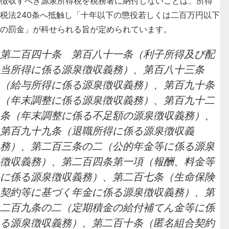
徴収すべき源泉所得税を税務署に納付しないことは、所得
税法240条へ抵触し「十年以下の懲役若しくは二百万円以下
の罰金」が科せられる
旨が定められています。
第二百四十条 第百八十一条（利子所得及び配
当所得に係る源泉徴収義務）、第百八十三条
（給与所得に係る源泉徴収義務）、第百九十条
（年末調整に係る源泉徴収義務）、第百九十二
条（年末調整に係る不足額の源泉徴収義務）、
第百九十九条（退職所得に係る源泉徴収義
務）、第二百三条の二（公的年金等に係る源泉
徴収義務）、第二百四条第一項（報酬、料金等
に係る源泉徴収義務）、第二百七条（生命保険
契約等に基づく年金に係る源泉徴収義務）、第
二百九条の二（定期積金の給付補てん金等に係
る源泉徴収義務）、第二百十条（匿名組合契約