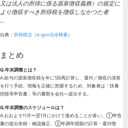
又は法人の所得に係る源泉徴収義務）の規定に
より徴収すべき所得税を徴収しなかつた者
…
出典：
所得税法（e-gov法令検索）
まとめ
Q.年末調整とは？
A.給与の源泉徴収税を年に1回再計算し、還付／徴収の清算
を行う手続。情報を正確に把握するため、対象者は「扶養
控除等申告書」等の書類を会社へ提出する。
Q.年末調整のスケジュールは？
A.おおよそ11月〜翌1月にかけて進めることが多い。①申告
書の提出依頼・確認修正、②年調年税額の計算・還付徴