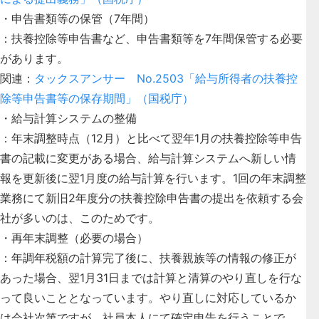
・
申告書類等の保管（7年間）
：扶養控除等申告書など、申告書類等を7年間保管する必要
があります。
関連：
タックスアンサー No.2503「給与所得者の扶養控
除等申告書等の保存期間」（国税庁）
・
給与計算システムの整備
：年末調整時点（12月）と比べて翌年1月の扶養控除等申告
書の記載に変更がある場合、給与計算システムへ新しい情
報を更新後に翌1月度の給与計算を行います。1回の年末調整
業務にて新旧2年度分の扶養控除申告書の提出を依頼する会
社が多いのは、このためです。
・
再年末調整（必要の場合）
：年調年税額の計算完了後に、扶養親族等の情報の修正が
あった場合、翌1月31日までは計算と清算のやり直しを行な
って良いこととなっています。やり直しに対応しているか
は会社次第ですが、社員本人にて確定申告を行うことで