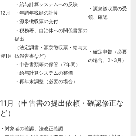
・給与計算システムへの反映
・源泉徴収票の受
12月
・年調年税額の計算
領、確認
・源泉徴収票の交付
・税務署、自治体への関係書類の
提出
（法定調書・源泉徴収票・給与支
・確定申告（必要
翌1月
払報告書など）
の場合、2~3月）
・申告書類等の保管（7年間）
・給与計算システムの整備
・再年末調整（必要の場合）
11月（申告書の提出依頼・確認修正な
ど）
・
対象者の確認、法改正確認