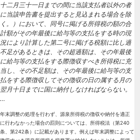
十二月三十一日までの間に当該支払者以外の者
に当該申告書を提出すると見込まれる場合を除
く。）において、同号に掲げる所得税の額の合
計額がその年最後に給与等の支払をする時の現
況により計算した第二号に掲げる税額に比し過
不足があるときは、その超過額は、その年最後
に給与等の支払をする際徴収すべき所得税に充
当し、その不足額は、その年最後に給与等の支
払をする際徴収してその徴収の日の属する月の
翌月十日までに国に納付しなければならない。
…
年末調整の処理を行わず、源泉所得税の徴収や納付を適正
に行わなかった場合の罰則については、所得税法（第240
条、第242条）に記載があります。
例えば年末調整によって