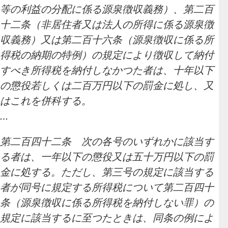
等の利益の分配に係る源泉徴収義務）、第二百
十二条（非居住者又は法人の所得に係る源泉徴
収義務）又は第二百十六条（源泉徴収に係る所
得税の納期の特例）の規定により徴収して納付
すべき所得税を納付しなかつた者は、十年以下
の懲役若しくは二百万円以下の罰金に処し、又
はこれを併科する。
…
第二百四十二条 次の各号のいずれかに該当す
る者は、一年以下の懲役又は五十万円以下の罰
金に処する。ただし、第三号の規定に該当する
者が同号に規定する所得税について第二百四十
条（源泉徴収に係る所得税を納付しない罪）の
規定に該当するに至つたときは、同条の例によ