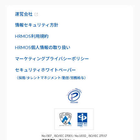
サービス資料でわかること
特長
運営会社
資料請求
給与明細
情報セキュリティ方針
セキュリティ
社内版ビズリーチ
HRMOS利用規約
日報管理
サポート
HRMOS個人情報の取り扱い
よくあるご質問
ワークフロー
マーケティングプライバシーポリシー
お問い合わせ
セキュリティホワイトペーパー
年末調整
（採用/タレントマネジメント/勤怠/労務給与）
No.I507 _ ISO/IEC 27001 / No.U032 _ ISO/IEC 27017