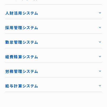
人財活用システム
トップ
採用管理システム
トップ
勤怠管理システム
トップ
機能
トップ
経費精算システム
料金
トップ
労務管理システム
キャリア採用
トップ
導入事例
給与計算システム
お役立ち資料
ハーモス給与
トップ
トップ
お知らせ
機能