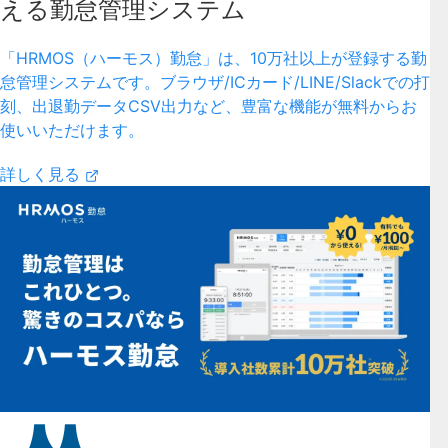
える勤怠管理システム
「HRMOS（ハーモス）勤怠」は、10万社以上が登録する勤
怠管理システムです。ブラウザ/ICカード/LINE/Slackでの打
刻、出退勤データCSV出力など、豊富な機能が無料からお
使いいただけます。
詳しく見る