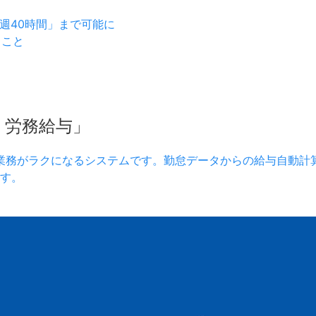
週40時間」まで可能に
きこと
）労務給与」
業務がラクになるシステムです。勤怠データからの給与自動計
す。