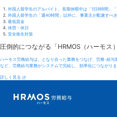
外国人留学生のアルバイト、長期休暇中は「1日8時間」「
外国人留学生の「週40時間」以外に、事業主が配慮すべ
最低賃金
休憩・休日
安全衛生対策
圧倒的につながる「HRMOS（ハーモス
ハーモス労務給与は、となり合った業務をつなげ、労務･給与
など、労務給与業務がシステムで完結し、効率化につながりま
詳しく見る