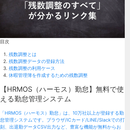
目次
残数調整とは
残数調整データの登録方法
残数調整の利用ケース
休暇管理簿を作成するための残数調整
【HRMOS（ハーモス）勤怠】無料で使
える勤怠管理システム
「HRMOS（ハーモス）勤怠」は、10万社以上が登録する勤
怠管理システムです。ブラウザ/ICカード/LINE/Slackでの打
刻、出退勤データCSV出力など、豊富な機能が無料からお